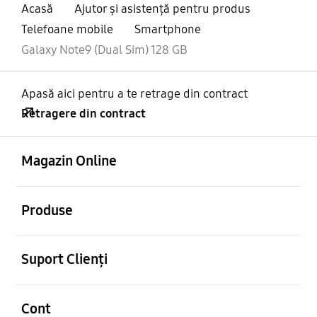
Acasă
Ajutor și asistență pentru produs
Telefoane mobile
Smartphone
Galaxy Note9 (Dual Sim) 128 GB
Apasă aici pentru a te retrage din contract
Retragere din contract
Deschis
Footer Navigation
Magazin Online
Deschis
Produse
Deschis
Suport Clienți
Deschis
Cont