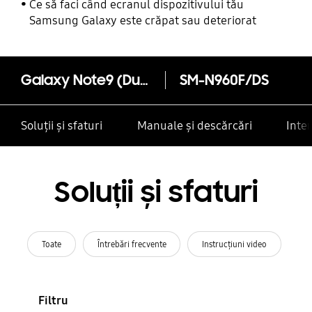
Ce să faci când ecranul dispozitivului tău
Samsung Galaxy este crăpat sau deteriorat
Galaxy Note9 (Dual Sim) 128 GB
SM-N960F/DS
Soluții și sfaturi
Manuale și descărcări
Inte
Soluții și sfaturi
Toate
Întrebări frecvente
Instrucţiuni video
Filtru