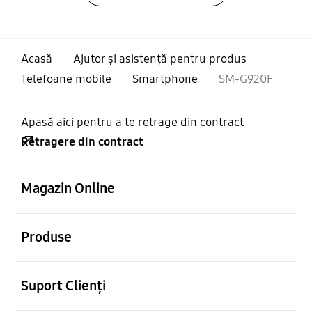
Acasă
Ajutor și asistență pentru produs
Telefoane mobile
Smartphone
SM-G920F
Apasă aici pentru a te retrage din contract
Retragere din contract
Deschis
Footer Navigation
Magazin Online
Deschis
Produse
Deschis
Suport Clienți
Deschis