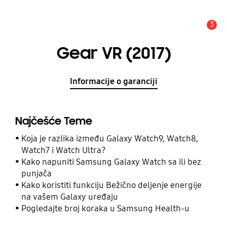
3
Upozorenje
Gear VR (2017)
Informacije o garanciji
Najčešće Teme
Koja je razlika između Galaxy Watch9, Watch8,
Watch7 i Watch Ultra?
Kako napuniti Samsung Galaxy Watch sa ili bez
punjača
Kako koristiti funkciju Bežično deljenje energije
na vašem Galaxy uređaju
Pogledajte broj koraka u Samsung Health-u