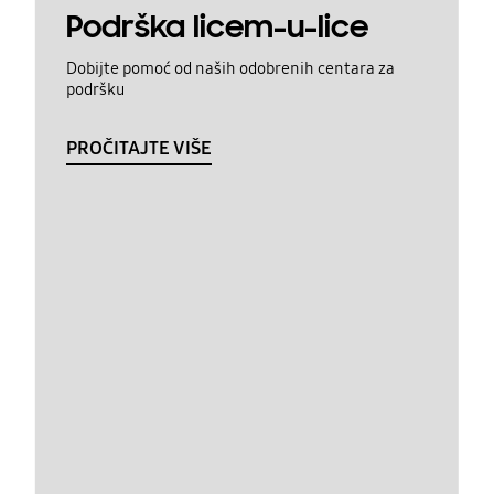
Podrška licem-u-lice
Dobijte pomoć od naših odobrenih centara za
podršku
PROČITAJTE VIŠE