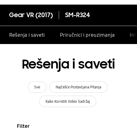
Gear VR (2017)
SM-R324
Rešenja i saveti
Priručnici i preuzimanja
Int
Rešenja i saveti
Sve
Najčešće Postavljana Pitanja
Kako Koristiti Video Sadržaj
Filter