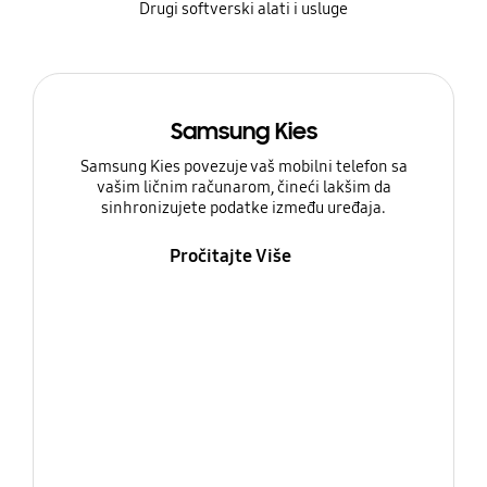
Drugi softverski alati i usluge
Samsung Kies
Samsung Kies povezuje vaš mobilni telefon sa
vašim ličnim računarom, čineći lakšim da
sinhronizujete podatke između uređaja.
Pročitajte Više