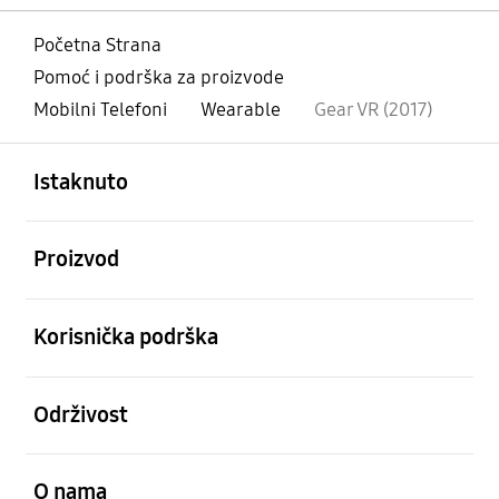
Početna Strana
Pomoć i podrška za proizvode
Mobilni Telefoni
Wearable
Gear VR (2017)
Otvori
Footer Navigation
Istaknuto
Otvori
Proizvod
Otvori
Korisnička podrška
Otvori
Održivost
Otvori
O nama