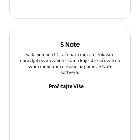
S Note
Sada pomoću PC računara možete efikasno
upravljati svim zabeleškama koje ste sačuvali na
svom mobilnom uređaju uz pomoć S Note
softvera.
Pročitajte Više