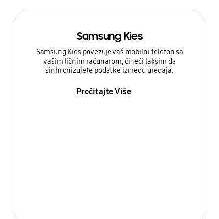
Samsung Kies
Samsung Kies povezuje vaš mobilni telefon sa
vašim ličnim računarom, čineći lakšim da
sinhronizujete podatke između uređaja.
Pročitajte Više