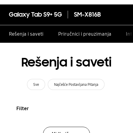
Galaxy Tab S9+ 5G
SM-X816B
Rešenja i saveti
Priručnici i preuzimanja
Int
Rešenja i saveti
Sve
Najčešće Postavljana Pitanja
Filter