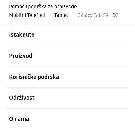
Pomoć i podrška za proizvode
Mobilni Telefoni
Tablet
Galaxy Tab S9+ 5G
Otvori
Footer Navigation
Istaknuto
Otvori
Proizvod
Otvori
Korisnička podrška
Otvori
Održivost
Otvori
O nama