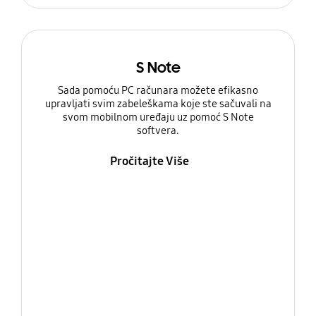
S Note
Sada pomoću PC računara možete efikasno
upravljati svim zabeleškama koje ste sačuvali na
svom mobilnom uređaju uz pomoć S Note
softvera.
Pročitajte Više