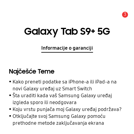
3
Upozorenje
Galaxy Tab S9+ 5G
Informacije o garanciji
Najčešće Teme
Kako preneti podatke sa iPhone-a ili iPad-a na
novi Galaxy uređaj uz Smart Switch
Šta uraditi kada vaš Samsung Galaxy uređaj
izgleda sporo ili neodgovara
Koju vrstu punjača moj Galaxy uređaj podržava?
Otključajte svoj Samsung Galaxy pomoću
prethodne metode zaključavanja ekrana