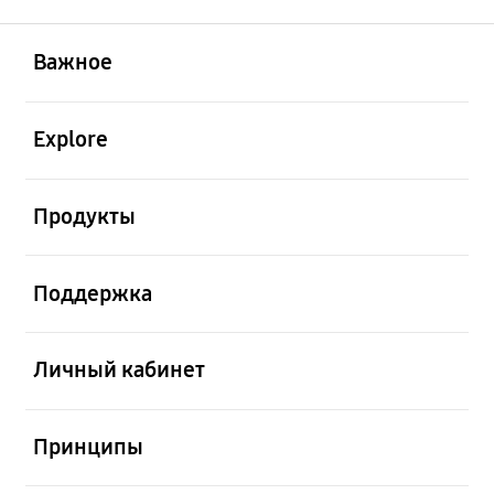
открыть
Footer Navigation
Важное
открыть
Explore
открыть
Продукты
открыть
Поддержка
открыть
Личный кабинет
открыть
Принципы
открыть