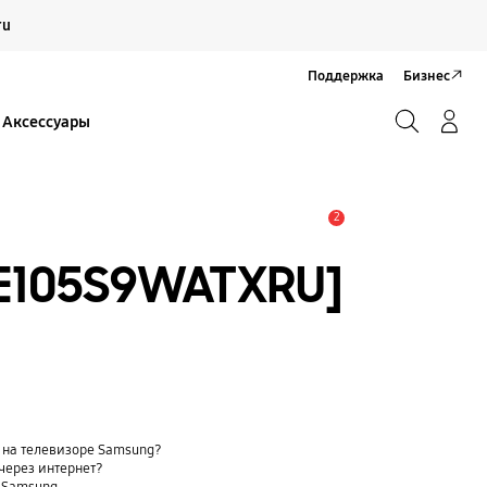
Продолжить
ru
Закрыть
Поддержка
Бизнес
Поиск
Вход/Регистрация
Аксессуары
Поиск
2
Оповещение
E105S9WATXRU]
 на телевизоре Samsung?
через интернет?