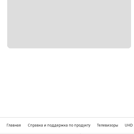
Главная
Справка и поддержка по продукту
Телевизоры
UHD
Footer Navigation