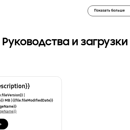
Показать больше
Руководства и загрузки
escription}}
e.fileVersion}}
ze}} MB
{{file.fileModifiedDate}}
mes}}
uageName}}
uageName}}
ь