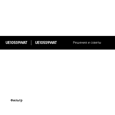
UE105S9WAT
UE105S9WAT
Решения и советы
Фильтр