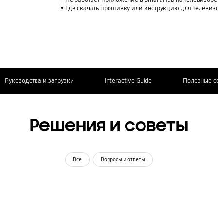
Не работает приложение в Smart Hub на телевизор
Где скачать прошивку или инструкцию для телевиз
Руководства и загрузки
Interactive Guide
Полезные с
Решения и советы
Все
Вопросы и ответы