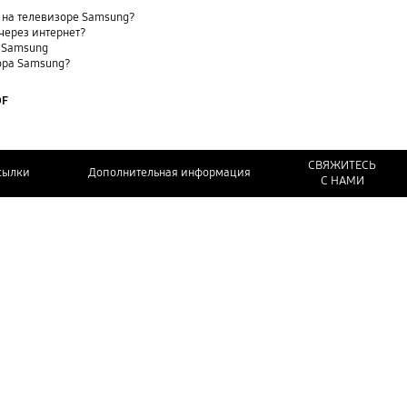
 на телевизоре Samsung?
через интернет?
е Samsung
ора Samsung?
DF
СВЯЖИТЕСЬ
сылки
Дополнительная информация
С НАМИ