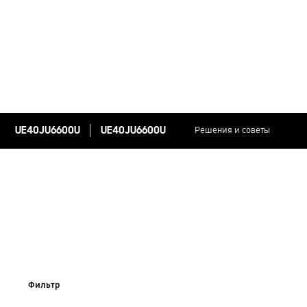
UE40JU6600U
UE40JU6600U
Решения и советы
Фильтр