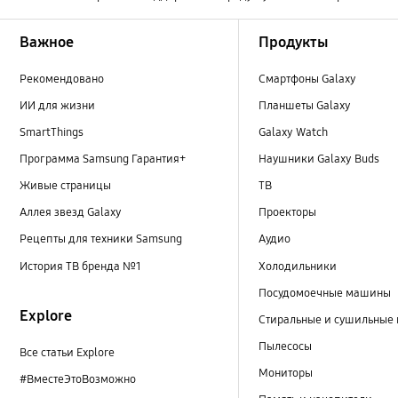
Footer Navigation
Важное
Продукты
Рекомендовано
Смартфоны Galaxy
ИИ для жизни
Планшеты Galaxy
SmartThings
Galaxy Watch
Программа Samsung Гарантия+
Наушники Galaxy Buds
Живые страницы
ТВ
Аллея звезд Galaxy
Проекторы
Рецепты для техники Samsung
Аудио
История ТВ бренда №1
Холодильники
Посудомоечные машины
Explore
Стиральные и сушильные
Пылесосы
Все статьи Explore
Мониторы
#ВместеЭтоВозможно