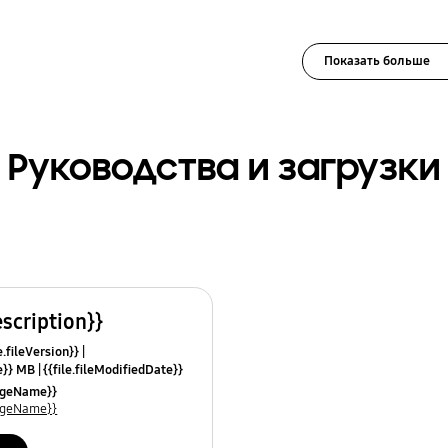
Показать больше
Руководства и загрузки
escription}}
e.fileVersion}}
ze}} MB
{{file.fileModifiedDate}}
mes}}
uageName}}
uageName}}