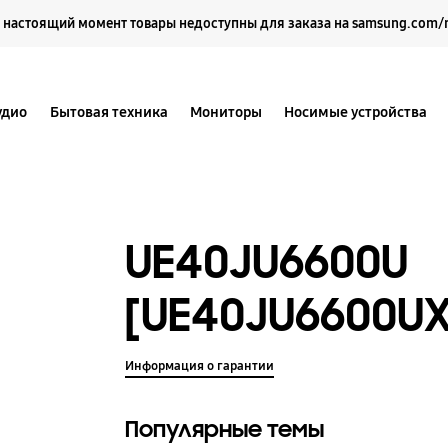
Выберите свое местоположение и язык.
 настоящий момент товары недоступны для заказа на samsung.com/
удио
Бытовая техника
Мониторы
Носимые устройства
UE40JU6600U
[UE40JU6600UX
Информация о гарантии
Популярные темы