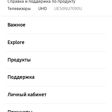
Справка и поддержка по продукту
Телевизоры
UHD
UE50NU7090U
открыть
Footer Navigation
Важное
открыть
Explore
открыть
Продукты
открыть
Поддержка
открыть
Личный кабинет
открыть
Принципы