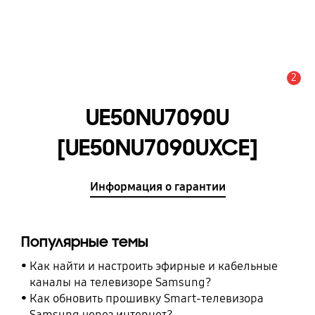
2
Оповещение
UE50NU7090U
[UE50NU7090UXCE]
Информация о гарантии
Популярные темы
Как найти и настроить эфирные и кабельные
каналы на телевизоре Samsung?
Как обновить прошивку Smart-телевизора
Samsung через интернет?