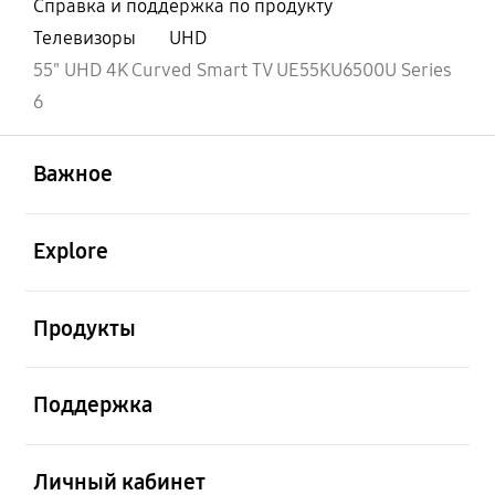
Справка и поддержка по продукту
Телевизоры
UHD
55" UHD 4K Curved Smart TV UE55KU6500U Series
6
открыть
Footer Navigation
Важное
открыть
Explore
открыть
Продукты
открыть
Поддержка
открыть
Личный кабинет