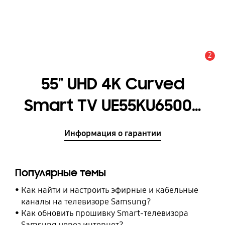
2
Оповещение
55" UHD 4K Curved
Smart TV UE55KU6500U
Series 6
Информация о гарантии
[UE55KU6500UXRU]
Популярные темы
Как найти и настроить эфирные и кабельные
каналы на телевизоре Samsung?
Как обновить прошивку Smart-телевизора
Samsung через интернет?