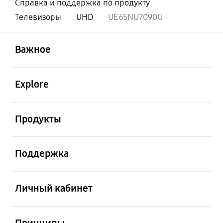
Справка и поддержка по продукту
Телевизоры
UHD
UE65NU7090U
открыть
Footer Navigation
Важное
открыть
Explore
открыть
Продукты
открыть
Поддержка
открыть
Личный кабинет
открыть
Принципы