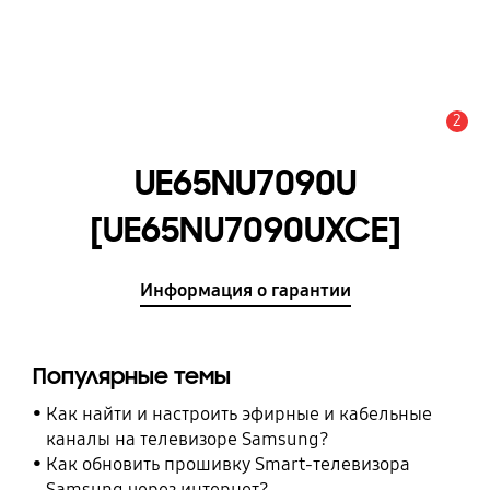
2
Оповещение
UE65NU7090U
[UE65NU7090UXCE]
Информация о гарантии
Популярные темы
Как найти и настроить эфирные и кабельные
каналы на телевизоре Samsung?
Как обновить прошивку Smart-телевизора
Samsung через интернет?