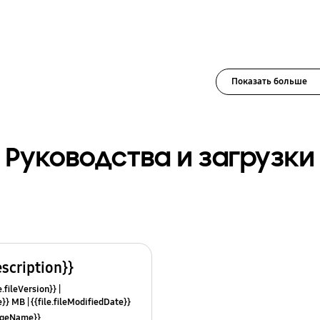
Показать больше
Руководства и загрузки
escription}}
e.fileVersion}}
ze}} MB
{{file.fileModifiedDate}}
mes}}
uageName}}