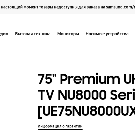
Выберите свое местоположение и язык.
 настоящий момент товары недоступны для заказа на samsung.com/
удио
Бытовая техника
Мониторы
Носимые устройства
75" Premium U
TV NU8000 Seri
[UE75NU8000U
Информация о гарантии