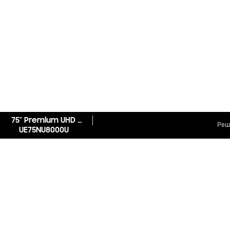
75" Premium UHD 4K Smart TV NU8000 Series 8
Реш
UE75NU8000U