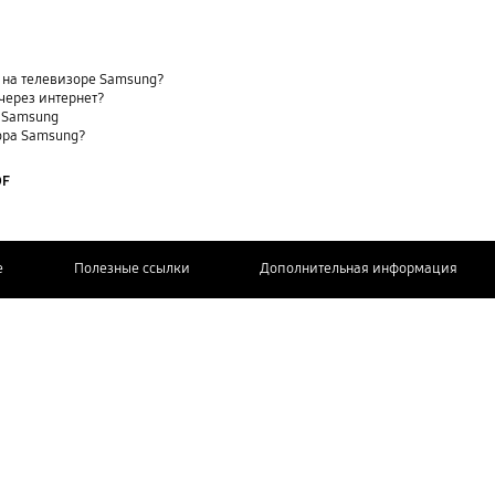
 на телевизоре Samsung?
через интернет?
е Samsung
ора Samsung?
DF
e
Полезные ссылки
Дополнительная информация
СВЯЖИТЕСЬ
С НАМИ