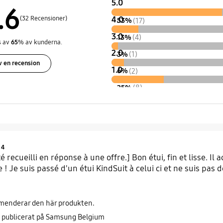
5.0
.6
(32 Recensioner)
4.0
53%
(17)
3.0
13%
(4)
 av
65
% av kunderna.
2.0
3%
(1)
v en recension
1.0
6%
(2)
25%
(8)
Product Ratings :
4
té recueilli en réponse à une offre.] Bon étui, fin et lisse. Il
! Je suis passé d'un étui KindSuit à celui ci et ne suis pas d
menderar den här produkten.
 publicerat på Samsung Belgium