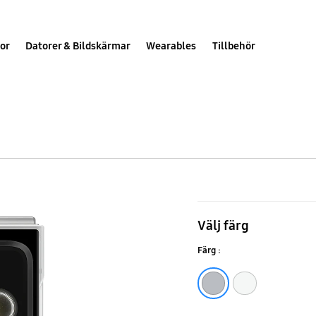
or
Datorer & Bildskärmar
Wearables
Tillbehör
Galaxy
Z
Välj färg
Flip6
Färg :
och
Flip7
Gray
White
FE