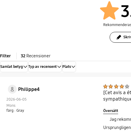
3
Rekommenderas
Skri
Filter
32
Recensioner
Samlat betyg
Typ av recensent
Plats
Philippe4
[Cet avis a é
sympathique 
2026-06-05
Mons
färg : Gray
Översätt
Jag rekom
Ursprungligen