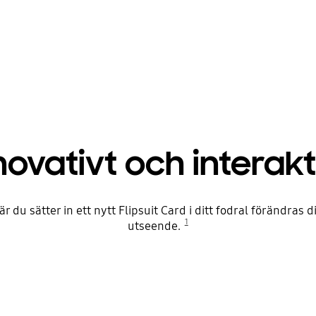
novativt och interakt
När du sätter in ett nytt Flipsuit Card i ditt fodral förändr
1
utseende.