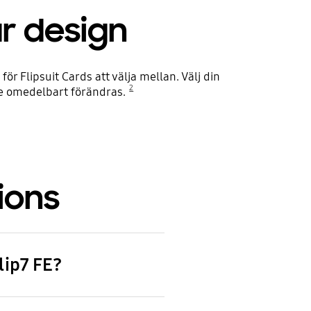
r design
Flipsuit Cards att välja mellan. Välj din
2
nde omedelbart förändras.
ions
lip7 FE?