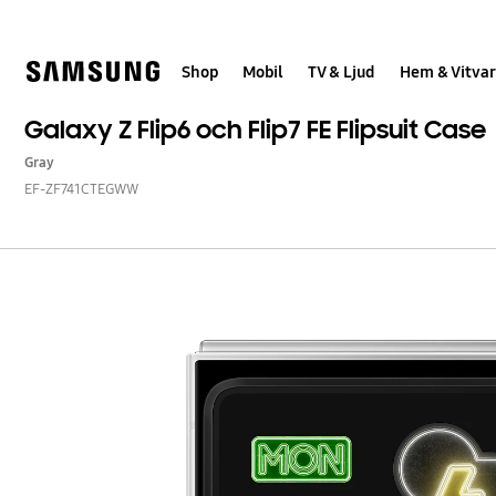
Skip
Skip
to
to
content
accessibility
help
Shop
Mobil
TV & Ljud
Hem & Vitvar
Galaxy Z Flip6 och Flip7 FE Flipsuit Case
Gray
EF-ZF741CTEGWW