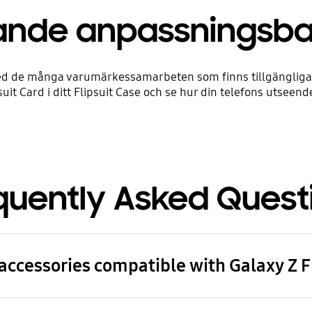
nde anpassningsba
d de många varumärkessamarbeten som finns tillgängliga för 
psuit Card i ditt Flipsuit Case och se hur din telefons utsee
quently Asked Quest
 accessories compatible with Galaxy Z F
re compatible with Galaxy Z Flip7 FE.