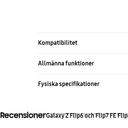
Kompatibilitet
Kompatibla modeller
Galaxy Z Flip7 FE, Galaxy Z Flip6
Allmänna funktioner
Paketinnehåll
Flipsuit Case
Fysiska specifikationer
Mått (BxHxD)
Vikt
74.5 x 167.6 x 9.8 mm
25.3 
Recensioner
Galaxy Z Flip6 och Flip7 FE Fli