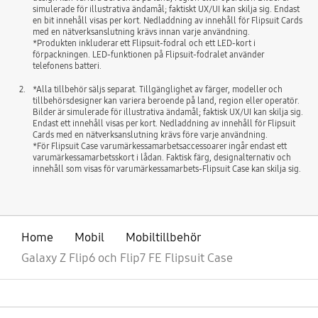
simulerade för illustrativa ändamål; faktiskt UX/UI kan skilja sig. Endast
en bit innehåll visas per kort. Nedladdning av innehåll för Flipsuit Cards
med en nätverksanslutning krävs innan varje användning.
*Produkten inkluderar ett Flipsuit-fodral och ett LED-kort i
förpackningen. LED-funktionen på Flipsuit-fodralet använder
telefonens batteri.
2.
*Alla tillbehör säljs separat. Tillgänglighet av färger, modeller och
tillbehörsdesigner kan variera beroende på land, region eller operatör.
Bilder är simulerade för illustrativa ändamål; faktisk UX/UI kan skilja sig.
Endast ett innehåll visas per kort. Nedladdning av innehåll för Flipsuit
Cards med en nätverksanslutning krävs före varje användning.
*För Flipsuit Case varumärkessamarbetsaccessoarer ingår endast ett
varumärkessamarbetsskort i lådan. Faktisk färg, designalternativ och
innehåll som visas för varumärkessamarbets-Flipsuit Case kan skilja sig.
Home
Mobil
Mobiltillbehör
Galaxy Z Flip6 och Flip7 FE Flipsuit Case