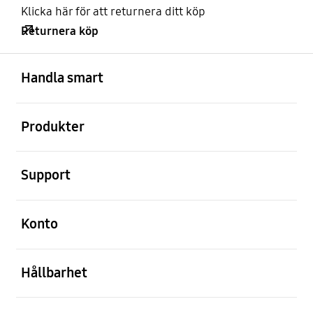
Klicka här för att returnera ditt köp
Returnera köp
Öppna
Footer Navigation
Handla smart
Öppna
Produkter
Öppna
Support
Öppna
Konto
Öppna
Hållbarhet
Öppna