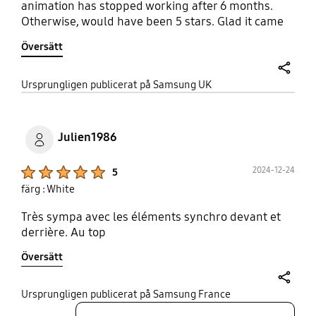
animation has stopped working after 6 months.
Otherwise, would have been 5 stars. Glad it came
free with the phone.
Översätt
share
Ursprungligen publicerat på Samsung UK
Julien1986
Product Ratings :
2024-12-24
5
färg : White
Très sympa avec les éléments synchro devant et
derrière. Au top
Översätt
share
Ursprungligen publicerat på Samsung France