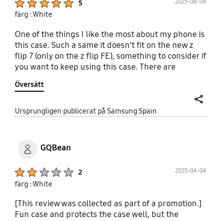
2025-08-04
5
färg : White
One of the things I like the most about my phone is
this case. Such a same it doesn't fit on the new z
flip 7 (only on the z flip FE), something to consider if
you want to keep using this case. There are
alternatives for z flip 7 but not as good.
Översätt
share
Ursprungligen publicerat på Samsung Spain
GQBean
Product Ratings :
2025-04-04
2
färg : White
[This review was collected as part of a promotion.]
Fun case and protects the case well, but the