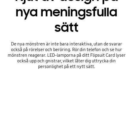
nya meningsfulla
sätt
De nya mönstren är inte bara interaktiva, utan de svarar
också på rörelser och beröring. Rör din telefon och se hur
mönstren reagerar. LED-lamporna på ditt Flipsuit Card lyser
också upp och gnistrar, vilket låter dig uttrycka din
personlighet på ett nytt sätt.
A Galaxy Z Flip6 in a gray Flipsuit Case is being held by a young and stylish woman. The cool and colorful designs on the Flipsuit Case visibly stand out. The woman's thumb is pressing on the Flex Window and the designs on the LED screen of the phone are moving as if reacting to her touch.