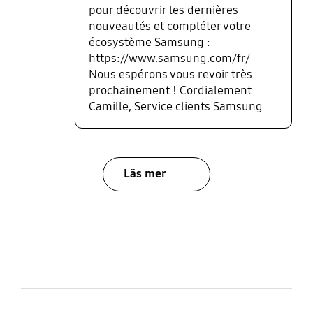
pour découvrir les dernières
nouveautés et compléter votre
écosystème Samsung :
https://www.samsung.com/fr/
Nous espérons vous revoir très
prochainement ! Cordialement
Camille, Service clients Samsung
Läs mer
bazaarvoice Certification Label