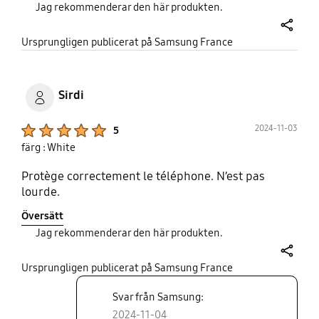
Jag rekommenderar den här produkten.
share
Ursprungligen publicerat på Samsung France
Sirdi
Product Ratings :
2024-11-03
5
färg : White
Protège correctement le téléphone. N’est pas
lourde.
Översätt
Jag rekommenderar den här produkten.
share
Ursprungligen publicerat på Samsung France
Svar från Samsung:
2024-11-04