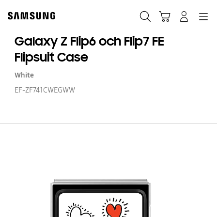
Skip
Skip
to
to
Sök
Kundvagn
Navigation
Logga in
content
accessibility
help
Galaxy Z Flip6 och Flip7 FE
Flipsuit Case
White
EF-ZF741CWEGWW
Ga
Z
Fl
o
Fl