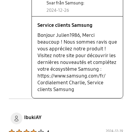
Svar från Samsung:
2024-12-26
Service clients Samsung
Bonjour Julien1986, Merci
beaucoup ! Nous sommes ravis que
vous appréciiez notre produit !
Visitez notre site pour découvrir les
dernières nouveautés et complétez
votre écosystème Samsung :
https://www.samsung.com/fr/
Cordialement Charlie, Service
clients Samsung
IbukiAY
Product Ratings :
2024-12-19
4