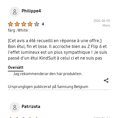
Philippe4
2026-06-05
Product Ratings :
4
Mons
färg : White
[Cet avis a été recueilli en réponse à une offre.]
Bon étui, fin et lisse. Il accroche bien au Z Flip 6 et
l'effet lumineux est un plus sympathique ! Je suis
passé d'un étui KindSuit à celui ci et ne suis pas
déçu.
Översätt
Jag rekommenderar den här produkten.
share
Ursprungligen publicerat på Samsung Belgium
Patrizota
Product Ratings :