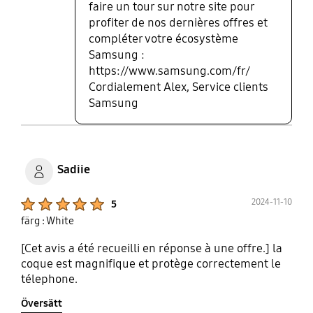
faire un tour sur notre site pour
profiter de nos dernières offres et
compléter votre écosystème
Samsung :
https://www.samsung.com/fr/
Cordialement Alex, Service clients
Samsung
Sadiie
Product Ratings :
2024-11-10
5
färg : White
[Cet avis a été recueilli en réponse à une offre.] la
coque est magnifique et protège correctement le
télephone.
Översätt