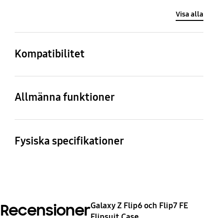
Visa alla
Kompatibilitet
Kompatibla modeller
Galaxy Z Flip7 FE, Galaxy
Allmänna funktioner
Z Flip6
Paketinnehåll
Flipsuit Case
Fysiska specifikationer
Mått (BxHxD)
Vikt
74.5 x 167.6 x 9.8 mm
25.3 g
Galaxy Z Flip6 och Flip7 FE
Recensioner
Flipsuit Case