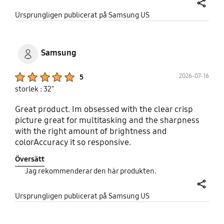
share
Ursprungligen publicerat på Samsung US
Samsung
Product Ratings :
2026-07-16
5
storlek : 32"
Great product. Im obsessed with the clear crisp
picture great for multitasking and the sharpness
with the right amount of brightness and
colorAccuracy it so responsive.
Översätt
Jag rekommenderar den här produkten.
share
Ursprungligen publicerat på Samsung US