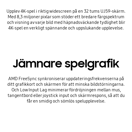
Upplev 4K-spel i riktig widescreen på en 32 tums UJ59-skärm.
Med 8,3 miljoner pixlar som stöder ett bredare färgspektrum
och visning av varje bild med häpnadsväckande tydlighet blir
4K-spel en verkligt spännande och uppslukande upplevelse.
Jämnare spelgrafik
AMD FreeSync synkroniserar uppdateringsfrekvenserna på
ditt grafikkort och skärmen för att minska bildstörningarna.
Och Low Input Lag minimerar fördröjningen mellan mus,
tangentbord eller joystick input och skärmrespons, så att du
får en smidig och sömlös spelupplevelse.