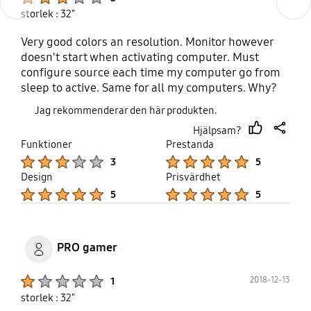
storlek : 32"
Very good colors an resolution. Monitor however
doesn't start when activating computer. Must
configure source each time my computer go from
sleep to active. Same for all my computers. Why?
Jag rekommenderar den här produkten.
Hjälpsam?
thumb
share
Funktioner
Prestanda
up
Product Ratings :
Product Ratings :
3
5
Design
Prisvärdhet
Product Ratings :
Product Ratings :
5
5
PRO gamer
Product Ratings :
2018-12-13
1
storlek : 32"