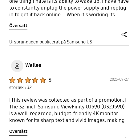
one thing I hate is its ability to wake up. I have have
to constantly unplug the power supply and replug
in to get it back online.... When it's working its
great, it's my multi purpose display for gaming and
Översätt
general work. It's time for this one monitor to go......
share
Ursprungligen publicerat på Samsung US
Wallee
Product Ratings :
2025-09-27
5
storlek : 32"
[This review was collected as part of a promotion.]
The 32-inch Samsung ViewFinity UJ590 (U32J590)
is a well-regarded, budget-friendly 4K monitor
known for its sharp text and vivid images, making
it great for productivity and casual use. It features
Översätt
deep blacks and good dark room performance