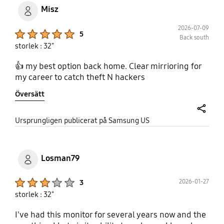
Misz
2026-07-09
Product Ratings :
5
Back south
storlek : 32"
👍 my best option back home. Clear mirrioring for
my career to catch theft N hackers
Översätt
share
Ursprungligen publicerat på Samsung US
Losman79
Product Ratings :
2026-01-27
3
storlek : 32"
I've had this monitor for several years now and the