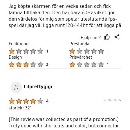
Jag köpte skärmen för en vecka sedan och fick
lämna tillbaka den. Den har bara 60Hz vilket gör
den värdelös för mig som spelar uteslutande fps-
spel där jag vill ligga runt 120-144hz för att ligga på
topp.
Hjälpsam?
thumb
share
Funktioner
Prestanda
up
Product Ratings :
Product Ratings :
1
1
Design
Prisvärdhet
Product Ratings :
Product Ratings :
3
1
Lilprettygigi
Product Ratings :
2026-07-29
4
storlek : 32"
[This review was collected as part of a promotion.]
Truly good with shortcuts and color, but connector