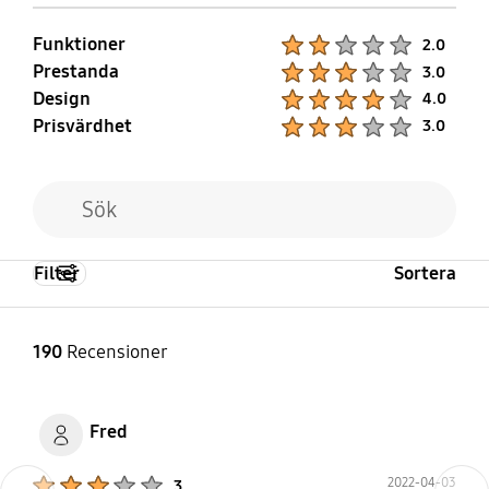
Funktioner
Product Ratings :
2.0
Prestanda
Product Ratings :
3.0
Design
Product Ratings :
4.0
Prisvärdhet
Product Ratings :
3.0
Filter
Sortera
190
Recensioner
Fred
Product Ratings :
2022-04-03
3
Previous
Next