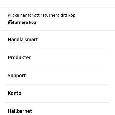
Klicka här för att returnera ditt köp
Returnera köp
Öppna
Footer Navigation
Handla smart
Öppna
Produkter
Öppna
Support
Öppna
Konto
Öppna
Hållbarhet