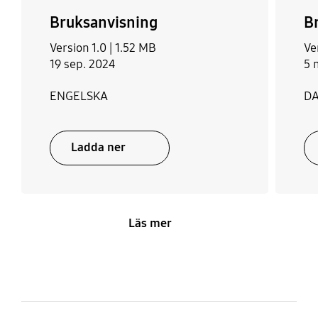
Bruksanvisning
B
Version 1.0 |
1.52 MB
Ve
19 sep. 2024
5 
ENGELSKA
D
Ladda ner
Läs mer