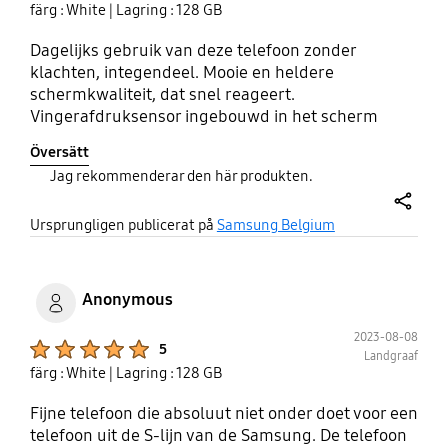
färg : White
| Lagring : 128 GB
Dagelijks gebruik van deze telefoon zonder
klachten, integendeel. Mooie en heldere
schermkwaliteit, dat snel reageert.
Vingerafdruksensor ingebouwd in het scherm
werkt zeer goed. Aangename grootte van scherm.
Översätt
Camera heeft uitstekende kwaliteit, kan
Jag rekommenderar den här produkten.
concurreren met camera's van smartphones in de
hoogste prijsklasse. Samsung biedt erg veel
share
verschillende functies aan op hun devices, handig
Ursprungligen publicerat på
Samsung Belgium
in gebruik. Batterij kon iets beter, na een dag semi-
intensief gebruik dient hij opgeladen te worden.
Ligt waarschijnlijk ook aan de vele functies die
Anonymous
beschikbaar en actief zijn op de achtergrond. Het
beste toestel dat ik tot nu toe al gehad heb, zonder
2023-08-08
Product Ratings :
5
Landgraaf
meer.
färg : White
| Lagring : 128 GB
Fijne telefoon die absoluut niet onder doet voor een
telefoon uit de S-lijn van de Samsung. De telefoon