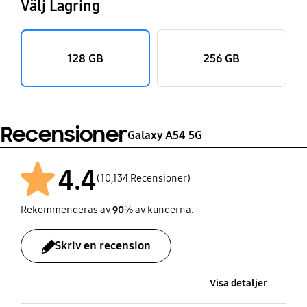
Välj Lagring
128 GB
256 GB
Recensioner
Galaxy A54 5G
4.4
(10,134 Recensioner)
Rekommenderas av
90
% av kunderna.
Skriv en recension
Visa detaljer