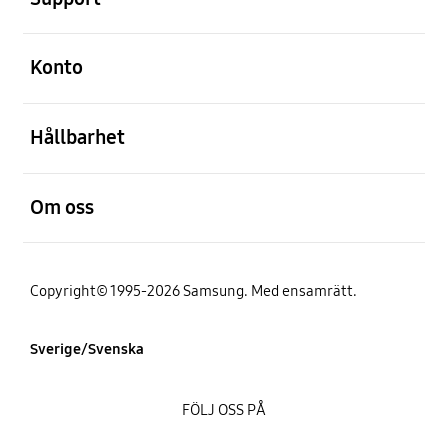
Öppna
Konto
Öppna
Hållbarhet
Öppna
Om oss
Copyright© 1995-2026 Samsung. Med ensamrätt.
Sverige/Svenska
FÖLJ OSS PÅ