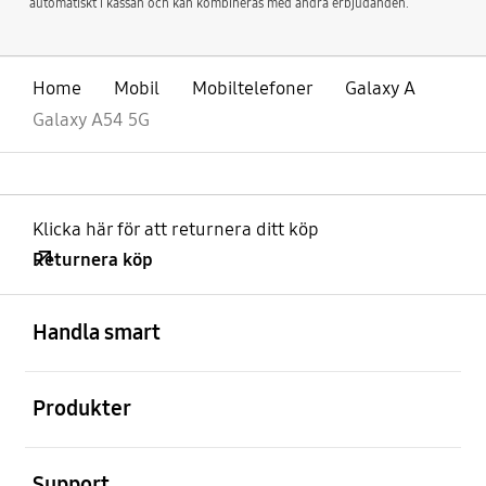
automatiskt i kassan och kan kombineras med andra erbjudanden.
Home
Mobil
Mobiltelefoner
Galaxy A
Galaxy A54 5G
Klicka här för att returnera ditt köp
Returnera köp
Öppna
Footer Navigation
Handla smart
Öppna
Produkter
Öppna
Support