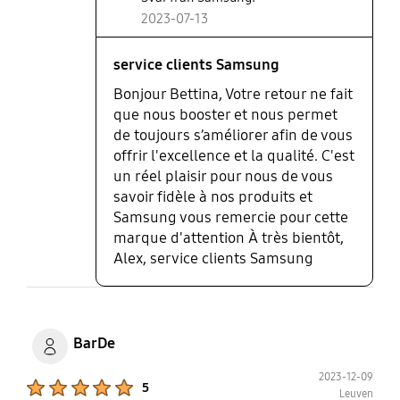
gamme. La batterie tient également bien plus
2023-07-13
longtemps que ces modèles. Malgré une journée
d'utilisation assez intensive, pas besoin de le
charger avant d'aller se coucher.
service clients Samsung
Bonjour Bettina, Votre retour ne fait
que nous booster et nous permet
de toujours s’améliorer afin de vous
offrir l'excellence et la qualité. C'est
un réel plaisir pour nous de vous
savoir fidèle à nos produits et
Samsung vous remercie pour cette
marque d'attention À très bientôt,
Alex, service clients Samsung
BarDe
2023-12-09
Product Ratings :
5
Leuven