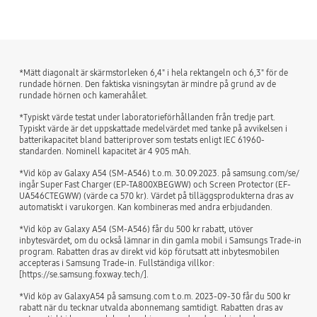
bazaarvoice Certification Label
*Mätt diagonalt är skärmstorleken 6,4" i hela rektangeln och 6,3" för de
rundade hörnen. Den faktiska visningsytan är mindre på grund av de
rundade hörnen och kamerahålet.
*Typiskt värde testat under laboratorieförhållanden från tredje part.
Typiskt värde är det uppskattade medelvärdet med tanke på avvikelsen i
batterikapacitet bland batteriprover som testats enligt IEC 61960-
standarden. Nominell kapacitet är 4 905 mAh.
*Vid köp av Galaxy A54 (SM-A546) t.o.m. 30.09.2023. på samsung.com/se/
ingår Super Fast Charger (EP-TA800XBEGWW) och Screen Protector (EF-
UA546CTEGWW) (värde ca 570 kr). Värdet på tilläggsprodukterna dras av
automatiskt i varukorgen. Kan kombineras med andra erbjudanden.
*Vid köp av Galaxy A54 (SM-A546) får du 500 kr rabatt, utöver
inbytesvärdet, om du också lämnar in din gamla mobil i Samsungs Trade-in
program. Rabatten dras av direkt vid köp förutsatt att inbytesmobilen
accepteras i Samsung Trade-in. Fullständiga villkor:
[https://se.samsung.foxway.tech/].
*Vid köp av GalaxyA54 på samsung.com t.o.m. 2023-09-30 får du 500 kr
rabatt när du tecknar utvalda abonnemang samtidigt. Rabatten dras av