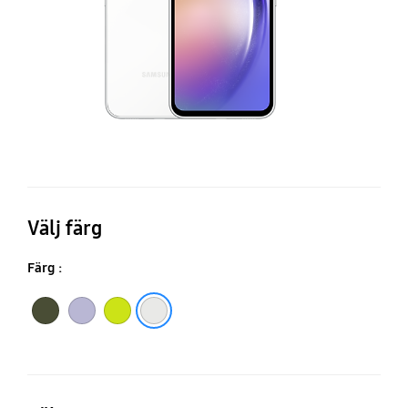
Välj färg
Färg :
Black
White
Light Purple
Light Green