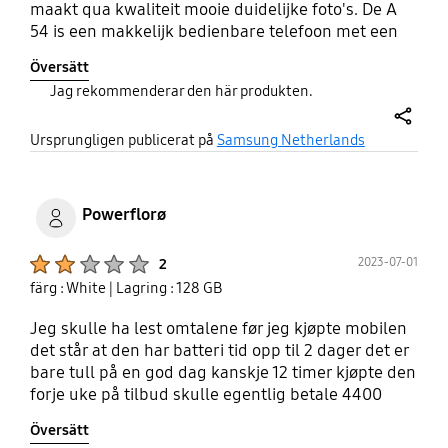
maakt qua kwaliteit mooie duidelijke foto's. De A
54 is een makkelijk bedienbare telefoon met een
fijn groot beeldscherm en toch is het een fijne
Översätt
wendbare telefoon met dezelfde vertrouwde
Jag rekommenderar den här produkten.
software als alle voorgaande samsungs uit de A-
lijn. Wat vooral fijn aan de A-lijn telefoons is , is dat
share
de vertouwde outlook van microsoft met alle
Ursprungligen publicerat på
Samsung Netherlands
behorende apps werken op de telefoon en het
daarom een uitstekende telefoon is voor zakelijk
gebruik. Voor mij is het een vertrouwde fijne
Powerflorø
telefoon die niet onder doet voor de duurdere
variant de samsung S.
Product Ratings :
2023-07-01
2
färg : White
| Lagring : 128 GB
Jeg skulle ha lest omtalene før jeg kjøpte mobilen
det står at den har batteri tid opp til 2 dager det er
bare tull på en god dag kanskje 12 timer kjøpte den
forje uke på tilbud skulle egentlig betale 4400
men ho i kassa sa ikke at den plutselig kostet 5000
Översätt
siden den er sort det var samme pris sa ho jeg