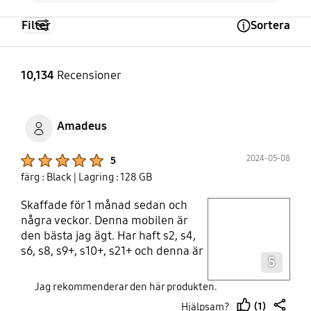
Filter
Sortera
Open Tooltip Layer
10,134
Recensioner
Amadeus
Product Ratings :
2024-05-08
5
färg : Black
| Lagring : 128 GB
Skaffade för 1 månad sedan och
play video
några veckor. Denna mobilen är
den bästa jag ägt. Har haft s2, s4,
Layer popup open
s6, s8, s9+, s10+, s21+ och denna är
5
bättre än alla dem på typ allt.
Batteriet är det bästa med den.
Jag rekommenderar den här produkten.
Med min användning, youtube,
(1)
Hjälpsam?