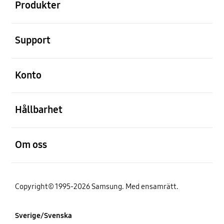
Produkter
Öppna
Support
Öppna
Konto
Öppna
Hållbarhet
Öppna
Om oss
Copyright© 1995-2026 Samsung. Med ensamrätt.
Sverige/Svenska