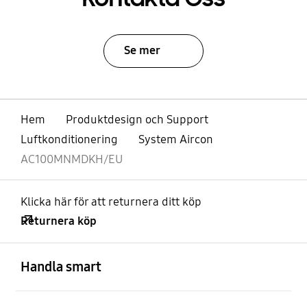
Se mer
Hem
Produktdesign och Support
Luftkonditionering
System Aircon
AC100MNMDKH/EU
Klicka här för att returnera ditt köp
Returnera köp
Öppna
Footer Navigation
Handla smart
Öppna