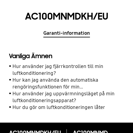
AC100MNMDKH/EU
Garanti-information
Vanliga Ämnen
Hur använder jag fjärrkontrollen till min
luftkonditionering?
Hur kan jag använda den automatiska
rengöringsfunktionen för min
luftkonditioneringsapparat?
Hur använder jag uppvärmningsläget på min
luftkonditioneringsapparat?
Hur du gör om luftkonditioneringen låter
AC100MNMDKH/EU
AC100MNMDKH/EU