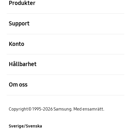
Produkter
Öppna
Support
Öppna
Konto
Öppna
Hållbarhet
Öppna
Om oss
Copyright© 1995-2026 Samsung. Med ensamrätt.
Sverige/Svenska