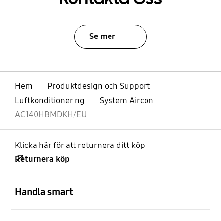
Se mer
Hem
Produktdesign och Support
Luftkonditionering
System Aircon
AC140HBMDKH/EU
Klicka här för att returnera ditt köp
Returnera köp
Öppna
Footer Navigation
Handla smart
Öppna