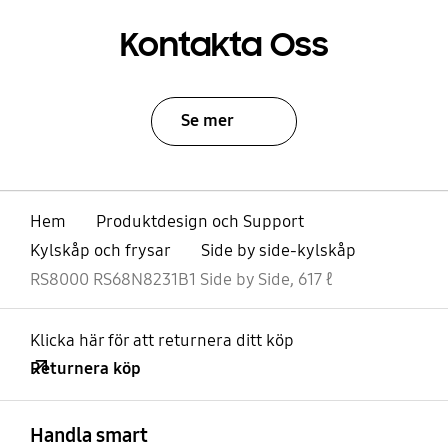
Kontakta Oss
Se mer
Hem
Produktdesign och Support
Kylskåp och frysar
Side by side-kylskåp
RS8000 RS68N8231B1 Side by Side, 617 ℓ
Klicka här för att returnera ditt köp
Returnera köp
Öppna
Footer Navigation
Handla smart