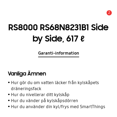
2
Meddelande
RS8000 RS68N8231B1 Side
by Side, 617 ℓ
Garanti-information
Vanliga Ämnen
Hur gör du om vatten läcker från kylskåpets
dräneringsfack
Hur du nivellerar ditt kylskåp
Hur du vänder på kylskåpsdörren
Hur du använder din kyl/frys med SmartThings