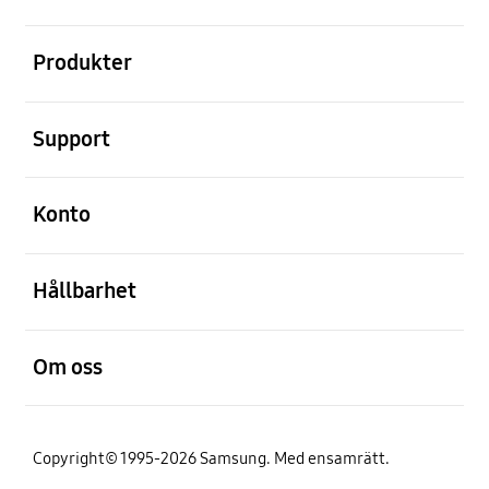
Öppna
Produkter
Öppna
Support
Öppna
Konto
Öppna
Hållbarhet
Öppna
Om oss
Copyright© 1995-2026 Samsung. Med ensamrätt.