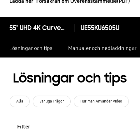
Ladda ner "Försäkran om Överensstämmelse(PDF)"
55" UHD 4K Curved Smart TV KU6505
UE55KU6505U
Lösningar och tips
Manualer och nedladdningar
Lösningar och tips
Alla
Vanliga Frågor
Hur man Använder Video
Filter