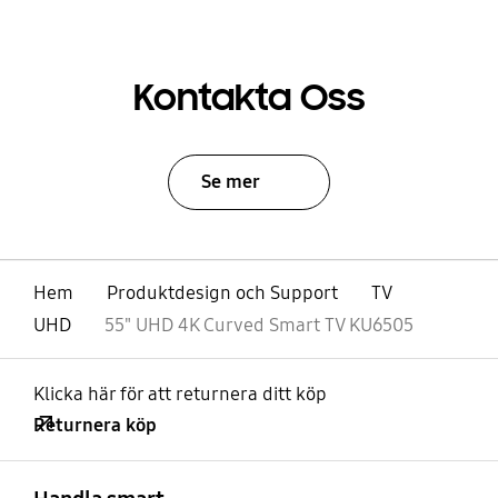
Kontakta Oss
Se mer
Hem
Produktdesign och Support
TV
UHD
55" UHD 4K Curved Smart TV KU6505
Klicka här för att returnera ditt köp
Returnera köp
Öppna
Footer Navigation