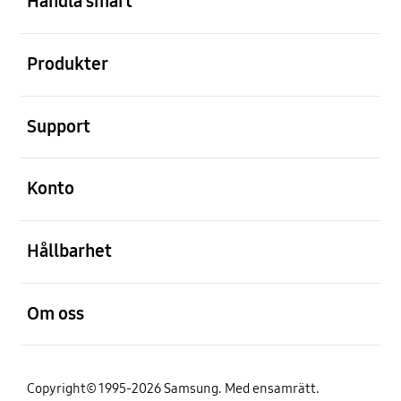
Handla smart
Öppna
Produkter
Öppna
Support
Öppna
Konto
Öppna
Hållbarhet
Öppna
Om oss
Copyright© 1995-2026 Samsung. Med ensamrätt.