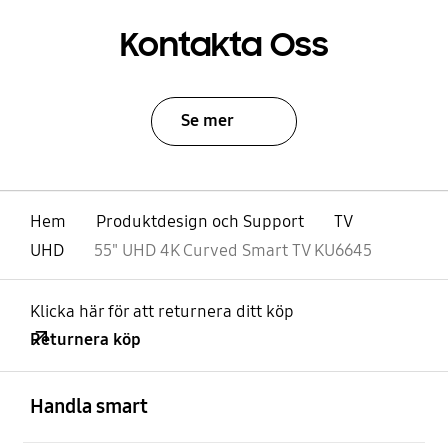
Kontakta Oss
Se mer
Hem
Produktdesign och Support
TV
UHD
55" UHD 4K Curved Smart TV KU6645
Klicka här för att returnera ditt köp
Returnera köp
Öppna
Footer Navigation
Handla smart
Öppna