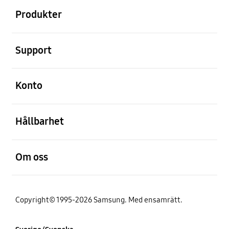
Produkter
Öppna
Support
Öppna
Konto
Öppna
Hållbarhet
Öppna
Om oss
Copyright© 1995-2026 Samsung. Med ensamrätt.