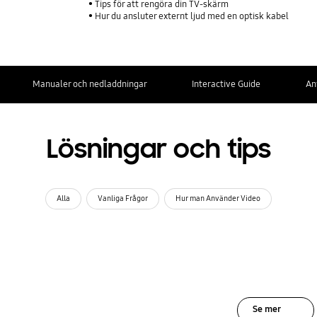
Tips för att rengöra din TV-skärm
Hur du ansluter externt ljud med en optisk kabel
Manualer och nedladdningar
Interactive Guide
An
Lösningar och tips
Alla
Vanliga Frågor
Hur man Använder Video
Se mer