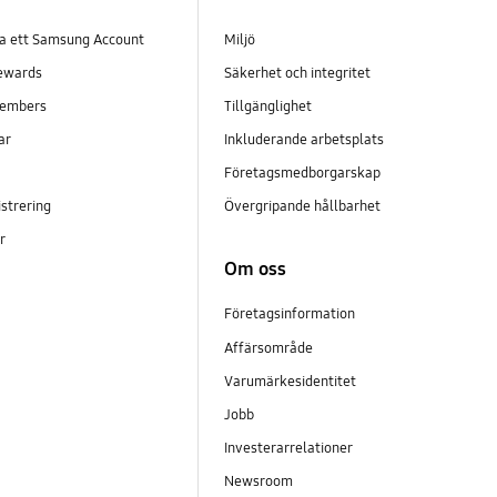
pa ett Samsung Account
Miljö
ewards
Säkerhet och integritet
embers
Tillgänglighet
ar
Inkluderande arbetsplats
Företagsmedborgarskap
strering
Övergripande hållbarhet
er
Om oss
Företagsinformation
Affärsområde
Varumärkesidentitet
Jobb
Investerarrelationer
Newsroom