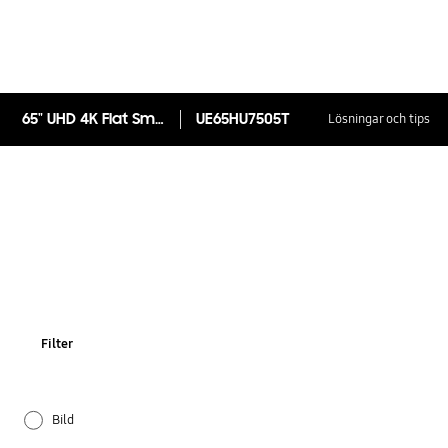
65" UHD 4K Flat Smart TV HU7505
UE65HU7505T
Lösningar och tips
Filter
Bild