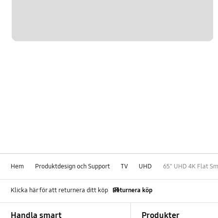
Hem
Produktdesign och Support
TV
UHD
65" UHD 4K Flat S
Klicka här för att returnera ditt köp
Returnera köp
Footer Navigation
Handla smart
Produkter