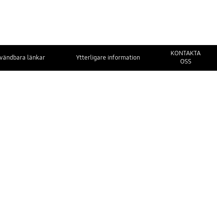
KONTAKTA
vändbara länkar
Ytterligare information
OSS