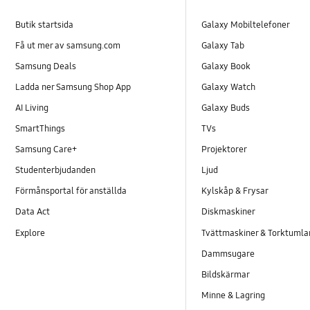
Butik startsida
Galaxy Mobiltelefoner
Få ut mer av samsung.com
Galaxy Tab
Samsung Deals
Galaxy Book
Ladda ner Samsung Shop App
Galaxy Watch
AI Living
Galaxy Buds
SmartThings
TVs
Samsung Care+
Projektorer
Studenterbjudanden
Ljud
Förmånsportal för anställda
Kylskåp & Frysar
Data Act
Diskmaskiner
Explore
Tvättmaskiner & Torktumla
Dammsugare
Bildskärmar
Minne & Lagring