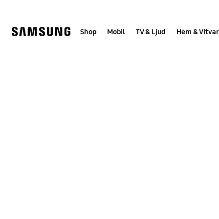
Skip
Skip
to
to
content
accessibility
help
Shop
Mobil
TV & Ljud
Hem & Vitvar