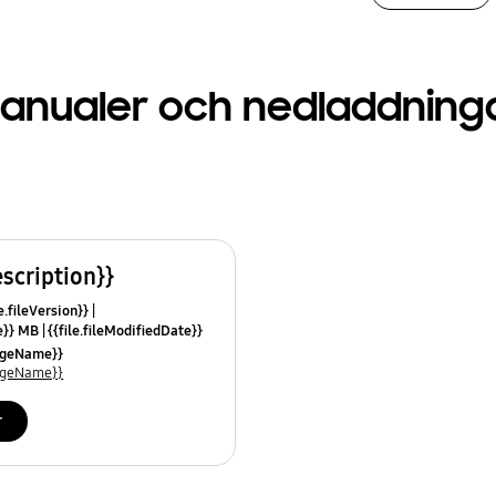
anualer och nedladdning
escription}}
e.fileVersion}}
ze}} MB
{{file.fileModifiedDate}}
mes}}
uageName}}
uageName}}
r