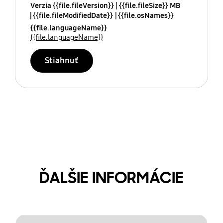
Verzia {{file.fileVersion}}
{{file.fileSize}} MB
{{file.fileModifiedDate}}
{{file.osNames}}
{{file.languageName}}
{{file.languageName}}
Stiahnuť
ĎALŠIE INFORMÁCIE