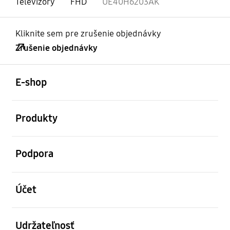
Televízory
FHD
UE40H6203AK
Kliknite sem pre zrušenie objednávky
Zrušenie objednávky
otvorené
Footer Navigation
E-shop
otvorené
Produkty
otvorené
Podpora
otvorené
Účet
otvorené
Udržateľnosť