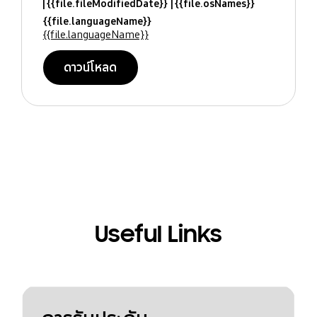
{{file.fileModifiedDate}}
{{file.osNames}}
{{file.languageName}}
{{file.languageName}}
ดาวน์โหลด
Useful Links