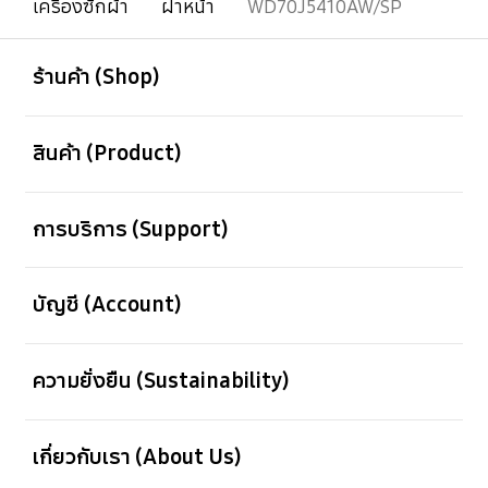
เครื่องซักผ้า
ฝาหน้า
WD70J5410AW/SP
เปิด
Footer Navigation
ร้านค้า (Shop)
เปิด
สินค้า (Product)
เปิด
การบริการ (Support)
เปิด
บัญชี (Account)
เปิด
ความยั่งยืน (Sustainability)
เปิด
เกี่ยวกับเรา (About Us)