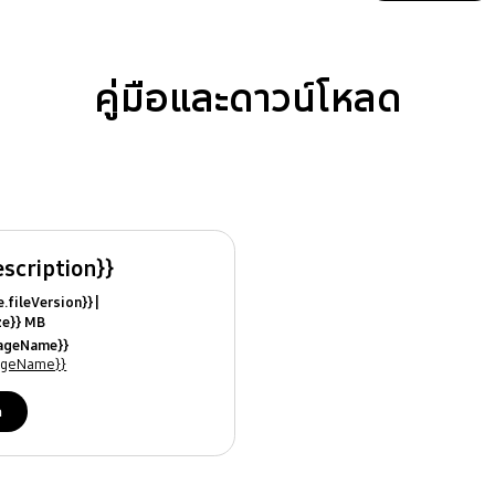
คู่มือและดาวน์โหลด
escription}}
ile.fileVersion}}
ize}} MB
ModifiedDate}}
uageName}}
ames}}
uageName}}
ด