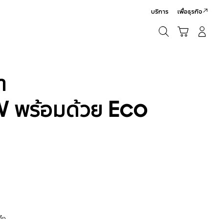
บริการ
เพื่อธุรกิจ
ค้นหา
รถเข็น
เข้าสู่ระบบ/สมัครสมาชิก
ค้นหา
า
พร้อมด้วย Eco
ิ้ง