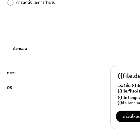
การติดตั้งและการทำงาน
การรั่ว
การปั่นแห้ง
กำลังไฟ
ตัวกรอง
ข้อความแสดงข้อผิดพลาด
ฟังก์ชั่นการทำงาน
ภาษา
{{file.d
คลิกเพื่อขยาย
เวอร์ชั่น {{f
วิธีการใช้งาน
OS
{{file.fileS
คลิกเพื่อขยาย
{{file.file
{{file.lang
เสียง/การสั่น
{{file.osN
{{file.lang
ดาวน์โหล