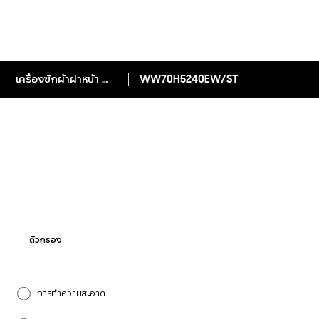
เครื่องซักผ้าฝาหน้า WW70H5240EW พร้อมด้วย Eco Bubble, 7 กก.
WW70H5240EW/ST
ตัวกรอง
การทำความสะอาด