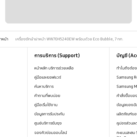
าหน้า
เครื่องซักผ้าฝาหน้า WW70H5240EW พร้อมด้วย Eco Bubble, 7 กก.
การบริการ (Support)
บัญชี (A
หน้าหลัก บริการช่วยเหลือ
ทำไมถึงต้อ
คู่มือและซอฟแวร์
Samsung R
ค้นหาบริการ
Samsung 
คำถามที่พบบ่อย
คำสั่งซื้อข
คู่มือเริ่มใช้งาน
ข้อมูลของฉั
ข้อมูลการรับประกัน
ผลิตภัณฑ์ขอ
ศูนย์บริการซัมซุง
คูปองส่วนล
จองคิวซ่อมออนไลน์
คะแนนสะสม