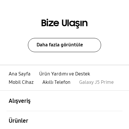
Bize Ulaşın
Daha fazla görüntüle
Ana Sayfa
Ürün Yardımı ve Destek
Mobil Cihaz
Akıllı Telefon
Galaxy J5 Prime
açık
Footer Navigation
Alışveriş
açık
Ürünler