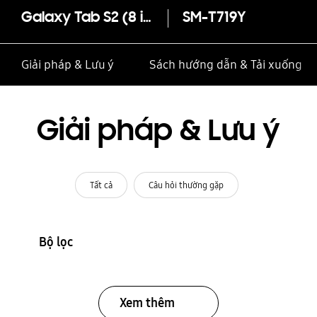
Galaxy Tab S2 (8 inch)
SM-T719Y
Giải pháp & Lưu ý
Sách hướng dẫn & Tải xuống
Giải pháp & Lưu ý
Tất cả
Câu hỏi thường gặp
Bộ lọc
Xem thêm