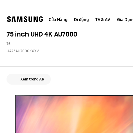
Skip
to
content
Cửa Hàng
Di động
TV & AV
Gia Dụn
75 inch UHD 4K AU7000
75
UA75AU7000KXXV
Xem trong AR