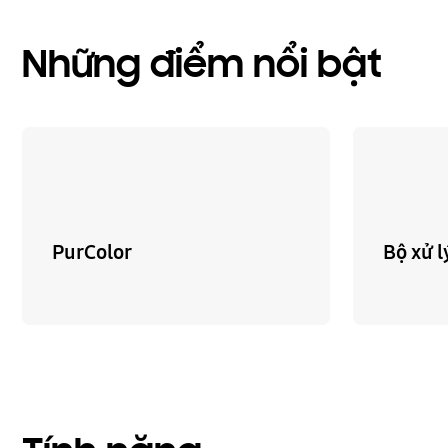
Những điểm nổi bật
PurColor
Bộ xử l