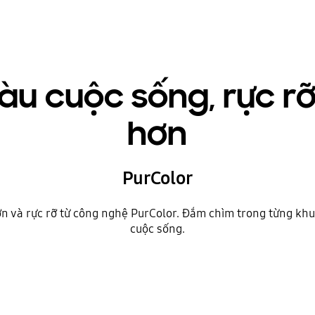
màu cuộc sống, rực r
hơn
PurColor
ớn và rực rỡ từ công nghệ PurColor. Đắm chìm trong từng kh
cuộc sống.