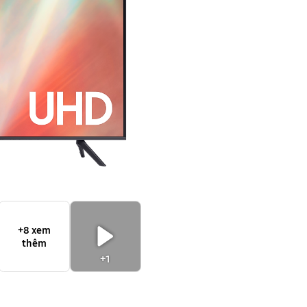
+8 xem
thêm
+1