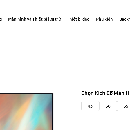
g
Màn hình và Thiết bị lưu trữ
Thiết bị đeo
Phụ kiện
Back 
75
inch
Chọn Kích Cỡ Màn H
UHD
4K
43
50
55
AU7000