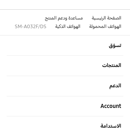
الصفحة الرئيسية
مساعدة ودعم المنتج
الهواتف المحمولة
الهواتف الذكية
SM-A032F/DS
افتح
Footer Navigation
تسوّق
افتح
المنتجات
افتح
الدعم
افتح
Account
افتح
الاستدامة