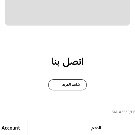
اتصل بنا
شاهد المزيد
SM-A225F/D
الدعم
Account