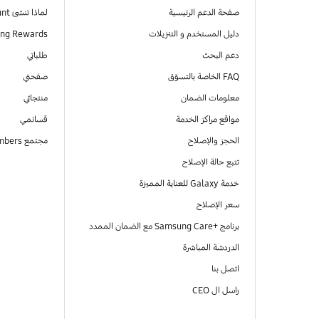
صفحة الدعم الرئيسية
لماذا تنشئ Samsung Account
دليل المستخدم و التنزيلات
ng Rewards
دعم البحث
طلباتي
FAQ الخاصة بالتسوّق
صفحتي
معلومات الضمان
منتجاتي
مواقع مراكز الخدمة
قسائمي
الحجز والإصلاح
مجتمع Samsung Members
تتبع حالة الإصلاح
خدمة Galaxy للعناية المميزة
سعر الإصلاح
برنامج +Samsung Care مع الضمان الممدد
الدردشة المباشرة
اتصل بنا
راسل ال CEO