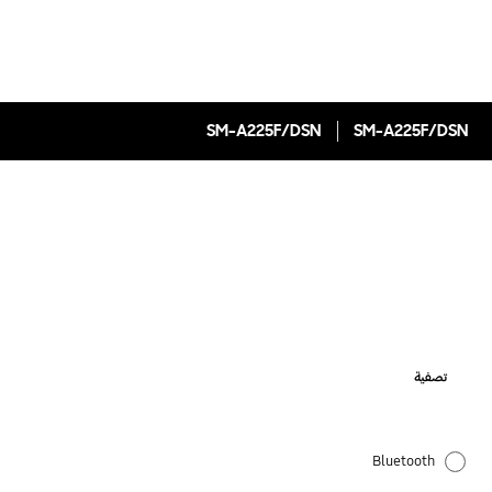
SM-A225F/DSN
SM-A225F/DSN
تصفية
Bluetooth