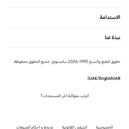
افتح
الاستدامة
افتح
نبذة عنا
حقوق الطبع والنسخ 1995-2026 سامسونج. جميع الحقوق محفوظة.
UAE/English(AR)
أترغب بمواكبة آخر المستجدات؟
الخصوصية
الشؤون القانونية
شروط و أحكام المبيعات