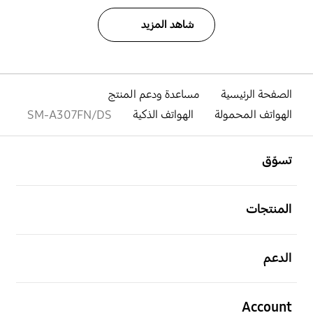
شاهد المزيد
الصفحة الرئيسية
مساعدة ودعم المنتج
الهواتف المحمولة
الهواتف الذكية
SM-A307FN/DS
افتح
Footer Navigation
تسوّق
افتح
المنتجات
افتح
الدعم
افتح
Account