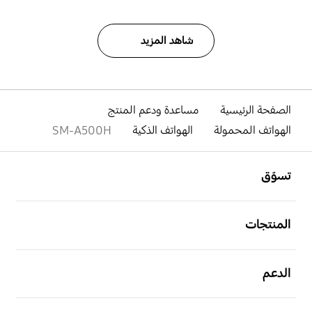
شاهد المزيد
الصفحة الرئيسية
مساعدة ودعم المنتج
الهواتف المحمولة
الهواتف الذكية
SM-A500H
افتح
Footer Navigation
تسوّق
افتح
المنتجات
افتح
الدعم
افتح