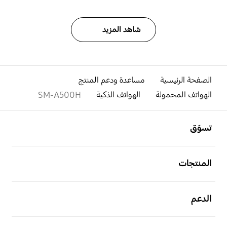
شاهد المزيد
الصفحة الرئيسية
مساعدة ودعم المنتج
الهواتف المحمولة
الهواتف الذكية
SM-A500H
افتح
Footer Navigation
تسوّق
افتح
المنتجات
افتح
الدعم
افتح