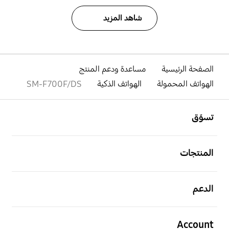
شاهد المزيد
الصفحة الرئيسية
مساعدة ودعم المنتج
الهواتف المحمولة
الهواتف الذكية
SM-F700F/DS
افتح
Footer Navigation
تسوّق
افتح
المنتجات
افتح
الدعم
افتح
Account