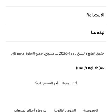
افتح
الاستدامة
افتح
نبذة عنا
حقوق الطبع والنسخ 1995-2026 سامسونج. جميع الحقوق محفوظة.
UAE/English(AR)
أترغب بمواكبة آخر المستجدات؟
الخصوصية
الشؤون القانونية
شروط و أحكام المبيعات