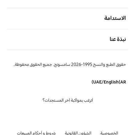
افتح
الاستدامة
افتح
نبذة عنا
حقوق الطبع والنسخ 1995-2026 سامسونج. جميع الحقوق محفوظة.
UAE/English(AR)
أترغب بمواكبة آخر المستجدات؟
الخصوصية
الشؤون القانونية
شروط و أحكام المبيعات