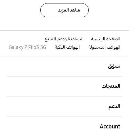
شاهد المزيد
الصفحة الرئيسية
مساعدة ودعم المنتج
الهواتف المحمولة
الهواتف الذكية
Galaxy Z Flip3 5G
افتح
Footer Navigation
تسوّق
افتح
المنتجات
افتح
الدعم
افتح
Account