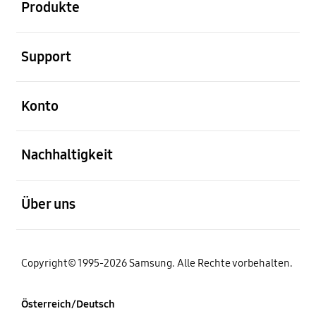
Produkte
öffnen
Support
öffnen
Konto
öffnen
Nachhaltigkeit
öffnen
Über uns
Copyright© 1995-2026 Samsung. Alle Rechte vorbehalten.
Österreich/Deutsch