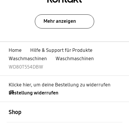
Mehr anzeigen
Home
Hilfe & Support für Produkte
Waschmaschinen
Waschmaschinen
WD80T554DBW
Klicke hier, um deine Bestellung zu widerrufen
Bestellung widerrufen
öffnen
Footer Navigation
Shop
öffnen