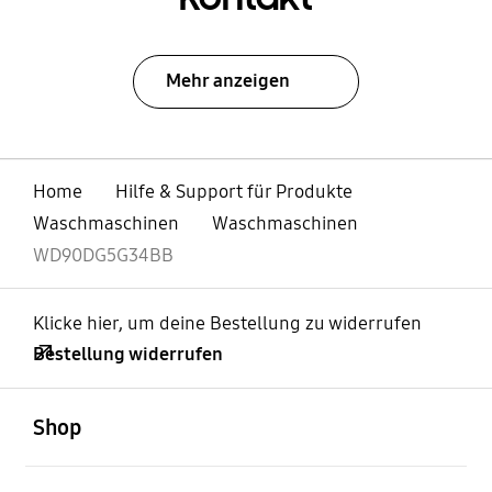
Mehr anzeigen
Home
Hilfe & Support für Produkte
Waschmaschinen
Waschmaschinen
WD90DG5G34BB
Klicke hier, um deine Bestellung zu widerrufen
Bestellung widerrufen
öffnen
Footer Navigation
Shop
öffnen