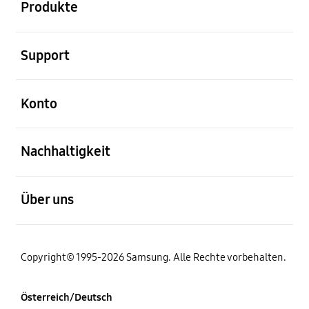
Produkte
öffnen
Support
öffnen
Konto
öffnen
Nachhaltigkeit
öffnen
Über uns
Copyright© 1995-2026 Samsung. Alle Rechte vorbehalten.
Österreich/Deutsch