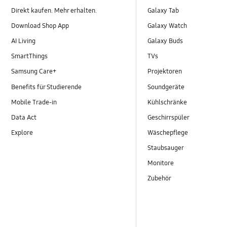
Direkt kaufen. Mehr erhalten.
Galaxy Tab
Download Shop App
Galaxy Watch
AI Living
Galaxy Buds
SmartThings
TVs
Samsung Care+
Projektoren
Benefits für Studierende
Soundgeräte
Mobile Trade-in
Kühlschränke
Data Act
Geschirrspüler
Explore
Wäschepflege
Staubsauger
Monitore
Zubehör