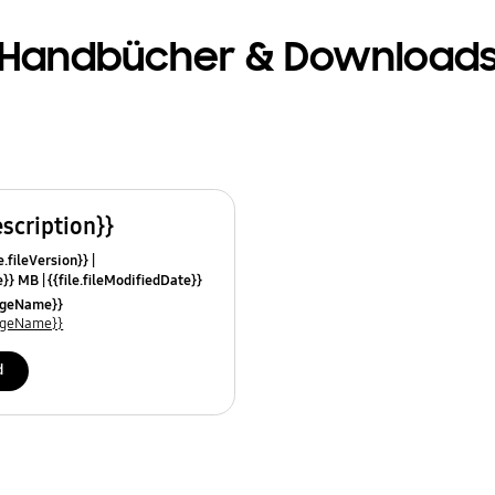
Handbücher & Download
escription}}
e.fileVersion}}
ze}} MB
{{file.fileModifiedDate}}
mes}}
uageName}}
uageName}}
d