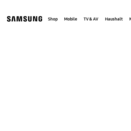
Skip
Skip
to
to
content
accessibility
help
Shop
Mobile
TV & AV
Haushalt