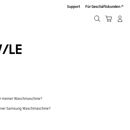
Support
Für Geschäftskunden
Suchen
Warenkorb
Anmelden/Sign-Up
Suchen
/LE
er meiner Waschmaschine?
einer Samsung Waschmaschine?