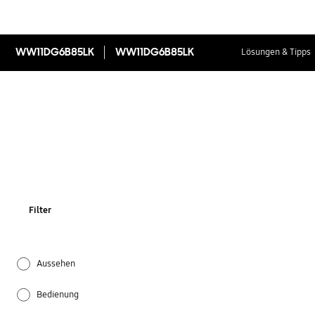
WW11DG6B85LK
WW11DG6B85LK
Lösungen & Tipps
Filter
Aussehen
Bedienung