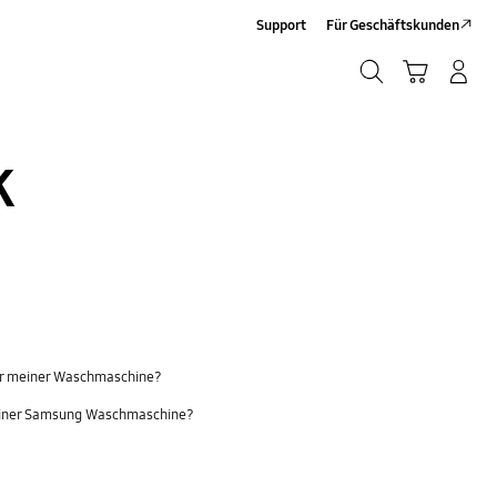
Support
Für Geschäftskunden
Suchen
Warenkorb
Anmelden/Sign-Up
Suchen
K
er meiner Waschmaschine?
einer Samsung Waschmaschine?