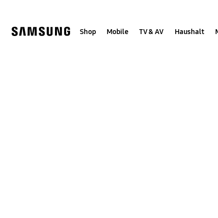
Skip
Skip
to
to
content
accessibility
help
Shop
Mobile
TV & AV
Haushalt