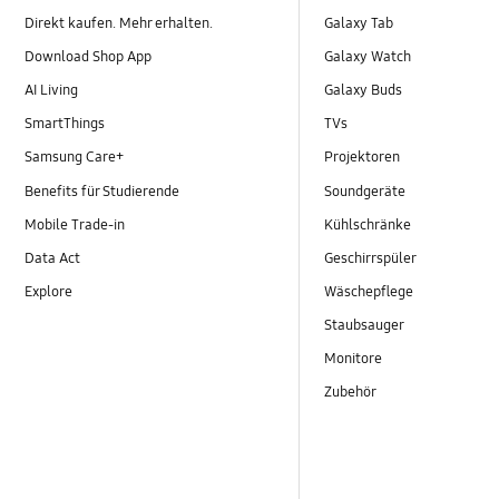
Direkt kaufen. Mehr erhalten.
Galaxy Tab
Download Shop App
Galaxy Watch
AI Living
Galaxy Buds
SmartThings
TVs
Samsung Care+
Projektoren
Benefits für Studierende
Soundgeräte
Mobile Trade-in
Kühlschränke
Data Act
Geschirrspüler
Explore
Wäschepflege
Staubsauger
Monitore
Zubehör