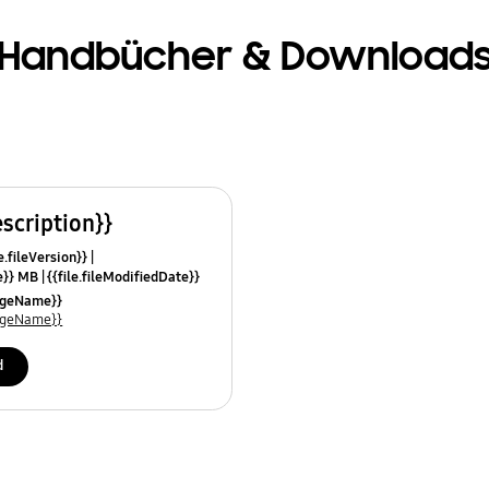
Handbücher & Download
escription}}
e.fileVersion}}
ze}} MB
{{file.fileModifiedDate}}
mes}}
uageName}}
uageName}}
d