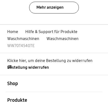
Mehr anzeigen
Home
Hilfe & Support für Produkte
Waschmaschinen
Waschmaschinen
WW70T4540TE
Klicke hier, um deine Bestellung zu widerrufen
Bestellung widerrufen
öffnen
Footer Navigation
Shop
öffnen
Produkte