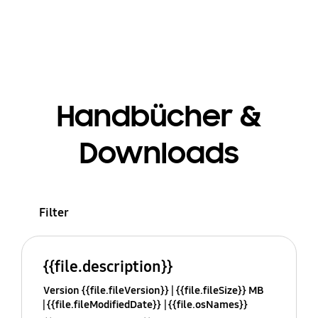
Handbücher &
Downloads
Filter
{{file.description}}
Version {{file.fileVersion}}
{{file.fileSize}} MB
{{file.fileModifiedDate}}
{{file.osNames}}