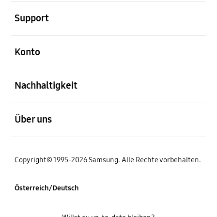
öffnen
Support
öffnen
Konto
öffnen
Nachhaltigkeit
öffnen
Über uns
Copyright© 1995-2026 Samsung. Alle Rechte vorbehalten.
Österreich/Deutsch