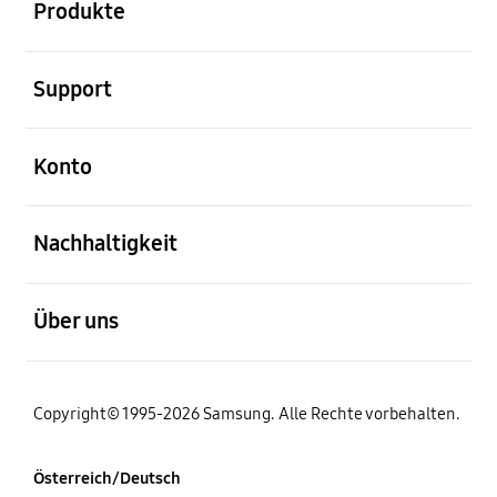
Produkte
öffnen
Support
öffnen
Konto
öffnen
Nachhaltigkeit
öffnen
Über uns
Copyright© 1995-2026 Samsung. Alle Rechte vorbehalten.
Österreich/Deutsch