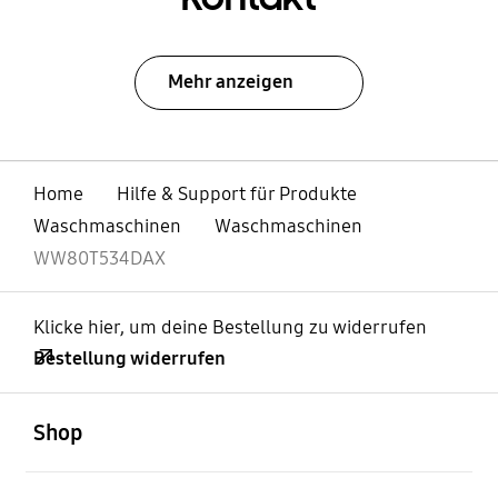
Mehr anzeigen
Home
Hilfe & Support für Produkte
Waschmaschinen
Waschmaschinen
WW80T534DAX
Klicke hier, um deine Bestellung zu widerrufen
Bestellung widerrufen
öffnen
Footer Navigation
Shop
öffnen