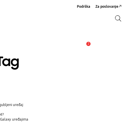
Podrška
Za poslovanje
Pretraži
Pretraži
2
Obavijest
Tag
gubljeni uređaj
d4?
a Galaxy uređajima