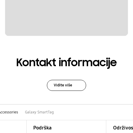
Kontakt informacije
Vidite više
Accessories
Galaxy SmartTag
Podrška
Održivos