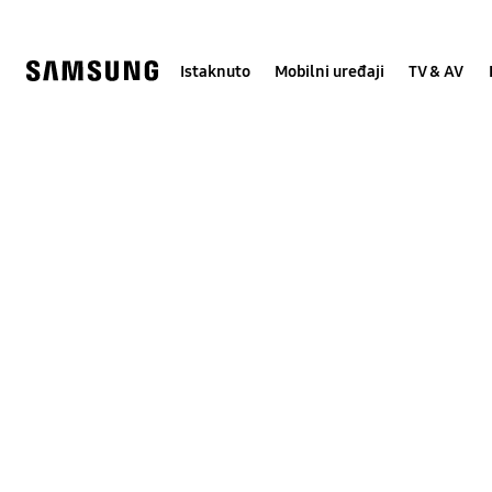
Skip
Skip
to
to
content
accessibility
help
Istaknuto
Mobilni uređaji
TV & AV