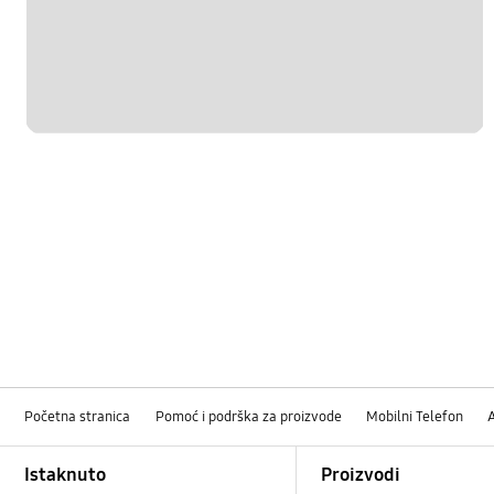
Početna stranica
Pomoć i podrška za proizvode
Mobilni Telefon
Footer Navigation
Istaknuto
Proizvodi