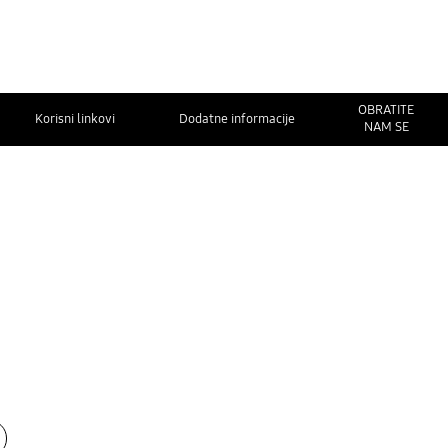
OBRATITE
Korisni linkovi
Dodatne informacije
NAM SE