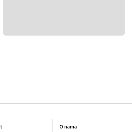
t
O nama