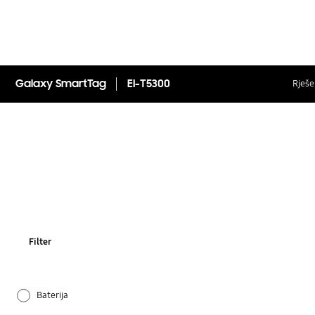
Galaxy SmartTag
EI-T5300
Rješen
Filter
Baterija