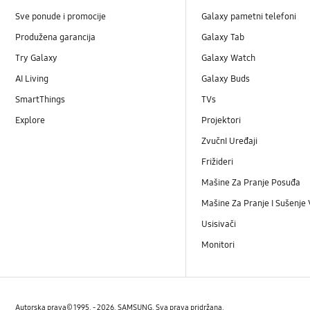
Sve ponude i promocije
Galaxy pametni telefoni
Produžena garancija
Galaxy Tab
Try Galaxy
Galaxy Watch
AI Living
Galaxy Buds
SmartThings
TVs
Explore
Projektori
ZvučnI Uređaji
Frižideri
Mašine Za Pranje Posuđa
Mašine Za Pranje I Sušenje
Usisivači
Monitori
Autorska prava© 1995. - 2026. SAMSUNG. Sva prava pridržana.