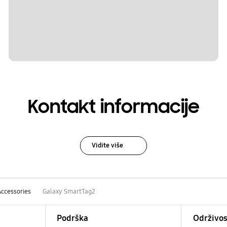
Kontakt informacije
Vidite više
Accessories
Galaxy SmartTag2
Podrška
Održivos