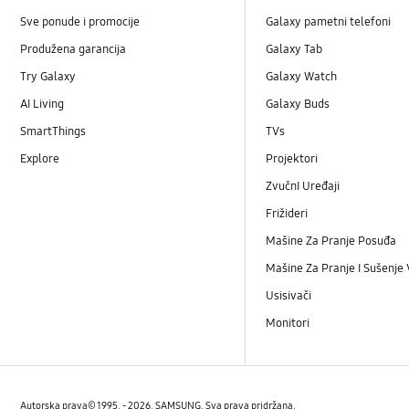
Sve ponude i promocije
Galaxy pametni telefoni
Produžena garancija
Galaxy Tab
Try Galaxy
Galaxy Watch
AI Living
Galaxy Buds
SmartThings
TVs
Explore
Projektori
ZvučnI Uređaji
Frižideri
Mašine Za Pranje Posuđa
Mašine Za Pranje I Sušenje
Usisivači
Monitori
Autorska prava© 1995. - 2026. SAMSUNG. Sva prava pridržana.