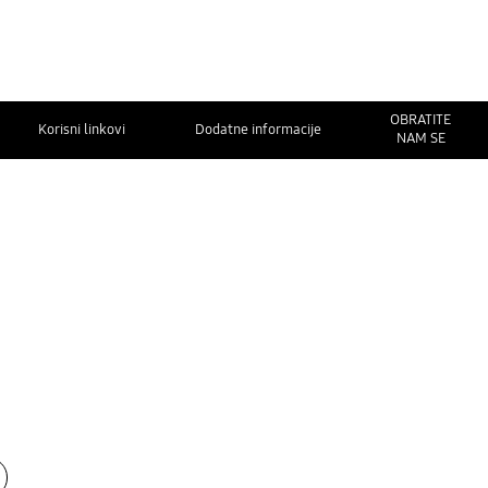
OBRATITE
Korisni linkovi
Dodatne informacije
NAM SE