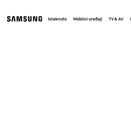
Skip
Skip
to
to
content
accessibility
help
Istaknuto
Mobilni uređaji
TV & AV