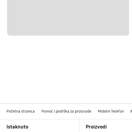
Početna stranica
Pomoć i podrška za proizvode
Mobilni Telefon
Footer Navigation
Istaknuto
Proizvodi