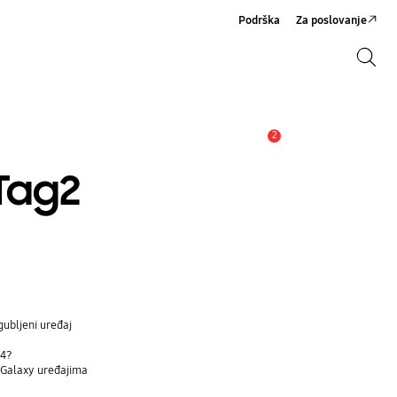
Podrška
Za poslovanje
Pretraži
Pretraži
2
Obavijest
Tag2
gubljeni uređaj
d4?
a Galaxy uređajima