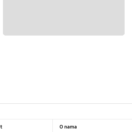
t
O nama