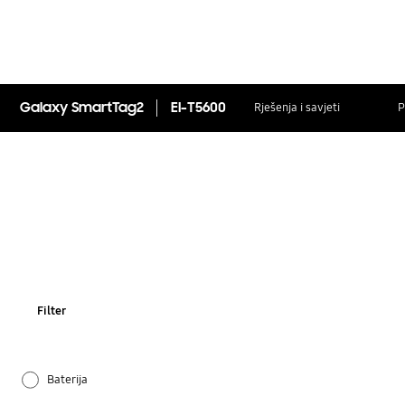
Galaxy SmartTag2
EI-T5600
Rješenja i savjeti
P
Filter
Baterija