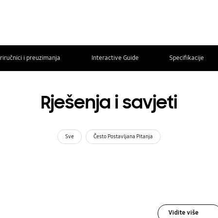
riručnici i preuzimanja
Interactive Guide
Specifikacije
Rješenja i savjeti
Sve
Često Postavljana Pitanja
Vidite više