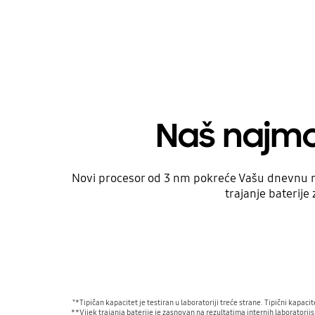
Naš najmo
Novi procesor od 3 nm pokreće Vašu dnevnu ru
trajanje baterij
"*Tipičan kapacitet je testiran u laboratoriji treće strane. Tipični kapac
**Vijek trajanja baterije je zasnovan na rezultatima internih laboratorijs