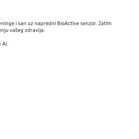
eninge i san uz napredni BioActive senzor. Zatim
enju vašeg zdravlja.
 AI.