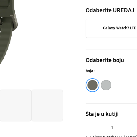
Odaberite UREĐAJ
Galaxy Watch7 LTE
Odaberite boju
boja :
Zelena
Srebrna
Šta je u kutiji