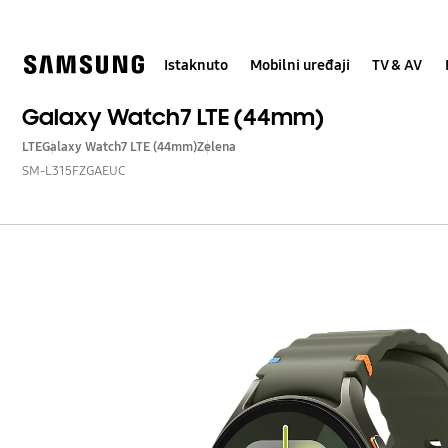
Skip
Skip
to
to
content
accessibility
help
Istaknuto
Mobilni uređaji
TV & AV
Galaxy Watch7 LTE (44mm)
LTE
Galaxy Watch7 LTE (44mm)
Zelena
SM-L315FZGAEUC