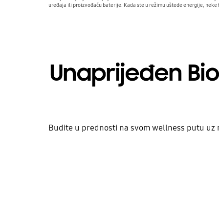
uređaja ili proizvođaču baterije. Kada ste u režimu uštede energije, neke
Unaprijeđen Bi
Budite u prednosti na svom wellness putu uz n