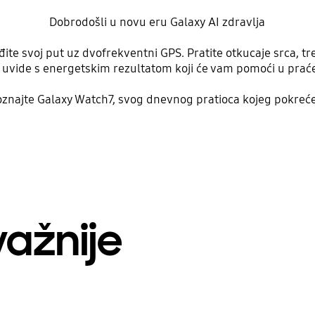
Dobrodošli u novu eru Galaxy AI zdravlja
ite svoj put uz dvofrekventni GPS. Pratite otkucaje srca, tr
i uvide s energetskim rezultatom koji će vam pomoći u prać
znajte Galaxy Watch7, svog dnevnog pratioca kojeg pokreće
važnije
Playing video