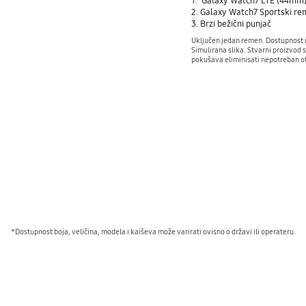
Galaxy Watch7 LTE (44mm
Galaxy Watch7 Sportski r
Brzi bežični punjač
Uključen jedan remen. Dostupnost mo
Simulirana slika. Stvarni proizvod 
pokušava eliminisati nepotreban ot