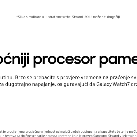
*Slika simulirana u ilustrativne svrhe. Stvarni UX/UI može biti drugačiji.
ćniji procesor pam
tinu. Brzo se prebacite s provjere vremena na praćenje svoj
e za dugotrajno napajanje, osiguravajući da Galaxy Watch7 dr
itet je procijenjena prosječna vrijednost uzimajući u obzir odstupanja u kapacitetu baterije me
kih testova za tipične scenarije obrasca upotrebe koje je proveo Samsung. Stvarni vijek trajanj