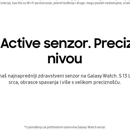
 funkcije, kao što su Wi-Fi povezivanje, pokret buđenja i druge, mogu postati nedostupne, a ta
oActive senzor. Prec
nivou
aš najnapredniji zdravstveni senzor na Galaxy Watch. S 13 L
srca, obrasce spavanja i više s velikom preciznošću.
*U poređenju sa prethodnim satovima Galaxy Watch serije.