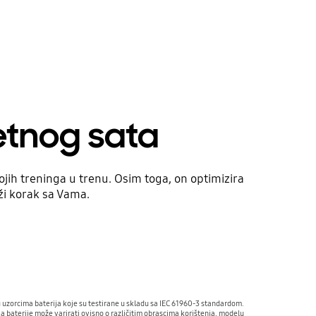
etnog sata
ih treninga u trenu. Osim toga, on optimizira
ži korak sa Vama.
đu uzorcima baterija koje su testirane u skladu sa IEC 61960-3 standardom.

a baterije može varirati ovisno o različitim obrascima korištenja, modelu 