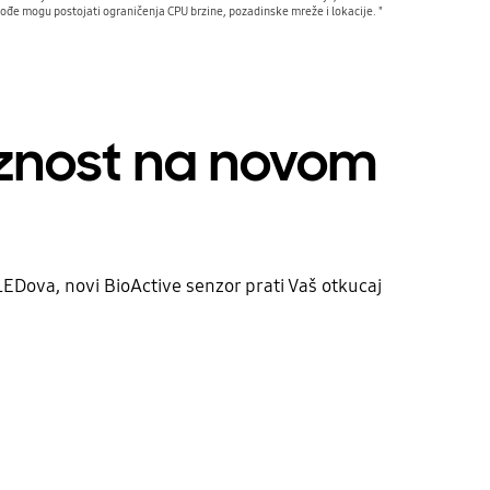
kođe mogu postojati ograničenja CPU brzine, pozadinske mreže i lokacije. "
iznost na novom
EDova, novi BioActive senzor prati Vaš otkucaj