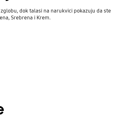
 zglobu, dok talasi na narukvici pokazuju da ste
elena, Srebrena i Krem.
e
Playing video