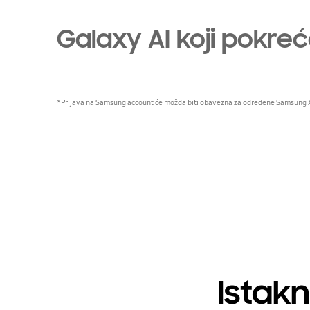
Galaxy AI koji pokre
*Prijava na Samsung account će možda biti obavezna za određene Samsung A
Istak