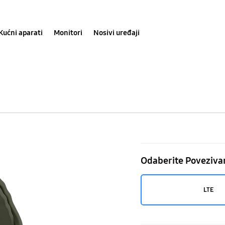
Kućni aparati
Monitori
Nosivi uređaji
Galaxy
Watch7
Odaberite Poveziva
LTE
(44mm)
LTE