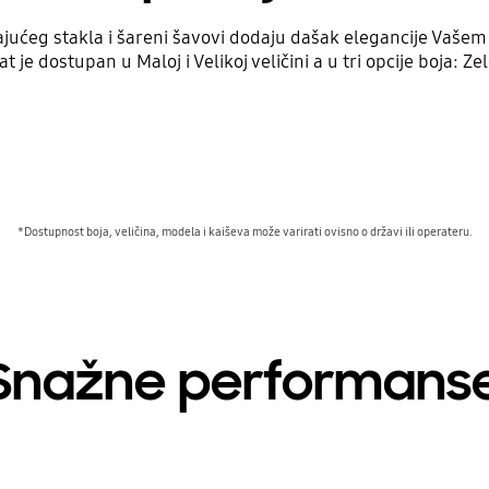
tajućeg stakla i šareni šavovi dodaju dašak elegancije Vašem
t je dostupan u Maloj i Velikoj veličini a u tri opcije boja: Z
*Dostupnost boja, veličina, modela i kaiševa može varirati ovisno o državi ili operateru.
Snažne performans