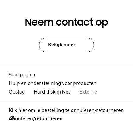
Neem contact op
Bekijk meer
Startpagina
Hulp en ondersteuning voor producten
Opslag
Hard disk drives
Externe
Klik hier om je bestelling te annuleren/retourneren
Annuleren/retourneren
Open
Footer Navigation