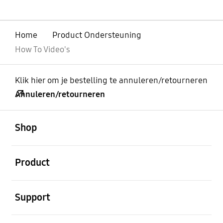
Home
Product Ondersteuning
How To Video's
Klik hier om je bestelling te annuleren/retourneren
Annuleren/retourneren
Open
Footer Navigation
Shop
Open
Product
Open
Support
Open