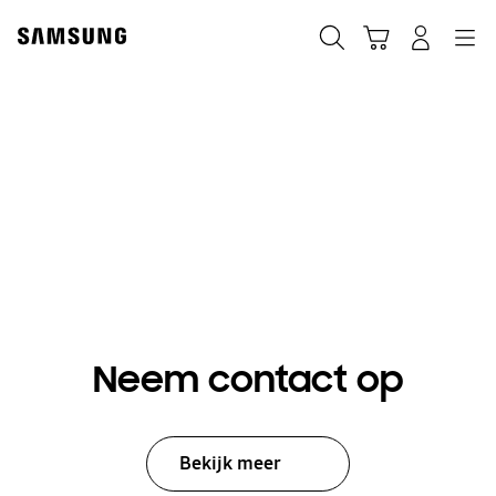
Skip
to
Zoeken
Winkelwagen
Inloggen
Navigation
content
How To Video's
Neem contact op
Bekijk meer