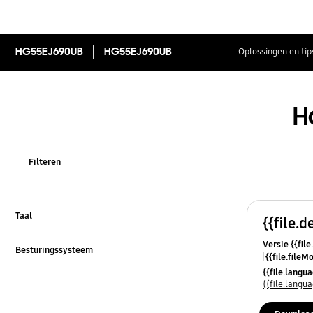
HG55EJ690UB
HG55EJ690UB
Oplossingen en tip
H
Filteren
Taal
{{file.d
Klik om uit te klappen
Versie {{file
Besturingssysteem
{{file.fileM
Klik om uit te klappen
{{file.lang
{{file.lang