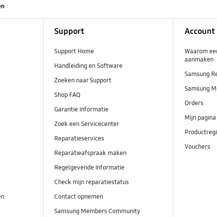
en
Support
Account
Support Home
Waarom ee
aanmaken
Handleiding en Software
Samsung R
Zoeken naar Support
Samsung M
Shop FAQ
Orders
Garantie Informatie
Mijn pagina
Zoek een Servicecenter
Productregi
Reparatieservices
Vouchers
Reparatieafspraak maken
Regelgevende Informatie
Check mijn reparatiestatus
en
Contact opnemen
Samsung Members Community