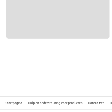
Startpagina
Hulp en ondersteuning voor producten
Horeca tv's
H