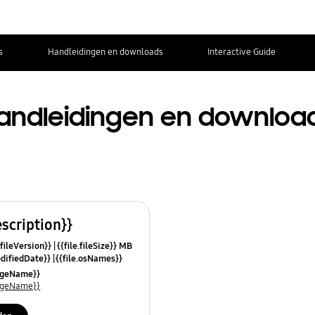
s
Handleidingen en downloads
Interactive Guide
andleidingen en downloa
escription}}
.fileVersion}}
{{file.fileSize}} MB
odifiedDate}}
{{file.osNames}}
uageName}}
uageName}}