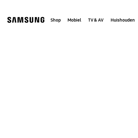
Skip
to
content
Shop
Mobiel
TV & AV
Huishouden