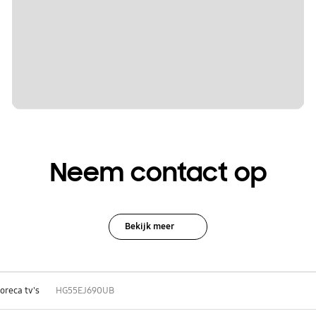
Neem contact op
Bekijk meer
oreca tv's
HG55EJ690UB