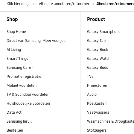
Klik hier om je bestelling te annuleren/retourneren
Annuleren/retourner
Footer Navigation
Shop
Product
Shop Home
Galaxy Smartphone
Direct van Samsung. Meer voor jou.
Galaxy Tab
AI Living
Galaxy Book
SmartThings
Galaxy Watch
Samsung Care+
Galaxy Buds
Promotie registratie
TVs
Mobiel voordelen
Projectoren
TV & Soundbar voordelen
Audio
Huishoudelijke voordelen
Koelkasten
Data Act
Vaatwassers
Samsung Inruil
Wasmachines & Droogkast
Bestellen
Stofzuigers