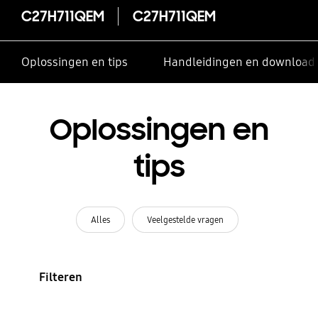
C27H711QEM
C27H711QEM
Oplossingen en tips
Handleidingen en download
Oplossingen en
tips
Alles
Veelgestelde vragen
Filteren