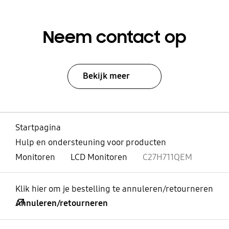
Neem contact op
Bekijk meer
Startpagina
Hulp en ondersteuning voor producten
Monitoren
LCD Monitoren
C27H711QEM
Klik hier om je bestelling te annuleren/retourneren
Annuleren/retourneren
Open
Footer Navigation