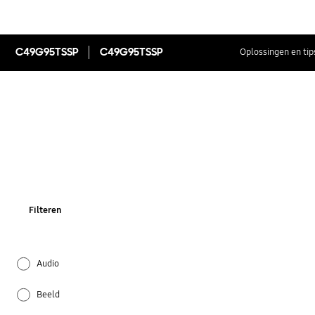
C49G95TSSP
C49G95TSSP
Oplossingen en tip
Filteren
Audio
Beeld