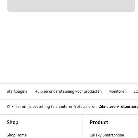
Startpagina
Hulp en ondersteuning voor producten
Monitoren
LC
Klik hier om je bestelling te annuleren/retourneren
Annuleren/retourner
Footer Navigation
Shop
Product
Shop Home
Galaxy Smartphone