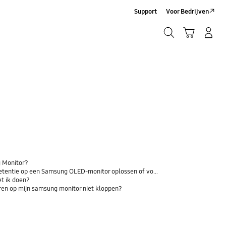
Support
Voor Bedrijven
Zoeken
Winkelwagen
Inloggen/Account maken
Zoeken
 Monitor?
tie op een Samsung OLED-monitor oplossen of voorkomen?
et ik doen?
uren op mijn samsung monitor niet kloppen?