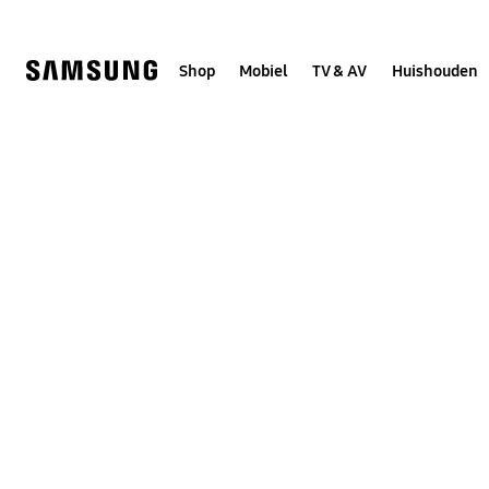
Skip
to
content
Shop
Mobiel
TV & AV
Huishouden