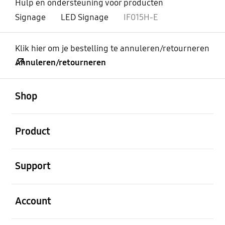
Hulp en ondersteuning voor producten
Signage
LED Signage
IF015H-E
Klik hier om je bestelling te annuleren/retourneren
Annuleren/retourneren
Open
Footer Navigation
Shop
Open
Product
Open
Support
Open
Account
Open