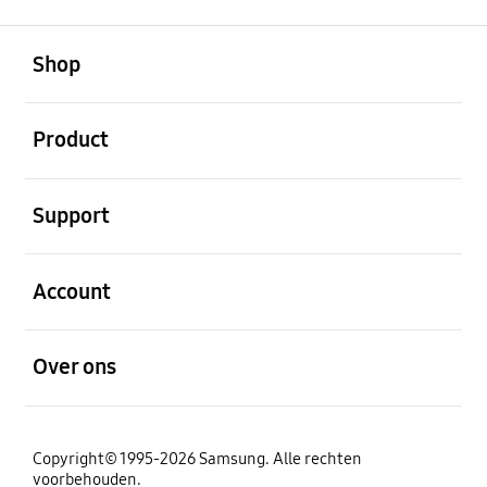
Open
Footer Navigation
Shop
Open
Product
Open
Support
Open
Account
Open
Over ons
Copyright© 1995-2026 Samsung. Alle rechten
voorbehouden.